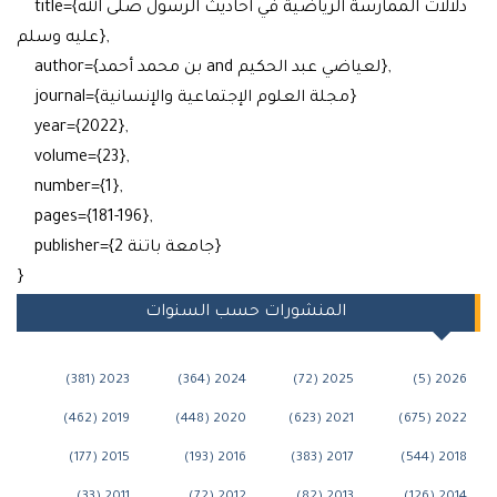
title={دلالات الممارسة الرياضية في احاديث الرسول صلى الله
عليه وسلم},
author={بن محمد أحمد and لعياضي عبد الحكيم},
journal={مجلة العلوم الإجتماعية والإنسانية}
year={2022},
volume={23},
number={1},
pages={181-196},
publisher={جامعة باتنة 2}
}
المنشورات حسب السنوات
2023 (381)
2024 (364)
2025 (72)
202
2019 (462)
2020 (448)
2021 (623)
2022
2015 (177)
2016 (193)
2017 (383)
2018