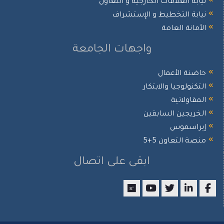
يابة العلاقات الخارجية و التعاون
يابة التخطيط و الإستشراف
لأمانة العامة
واجهات الجامعة
اضنة الأعمال
لتكنولوجيا والابتكار
لمقاولاتية
لخريجين السابقين
يراسموس
نصة التعاون 5+5
ابقى على اتصال
researchgate
youtube
twitter
LinkedIn
Facebo