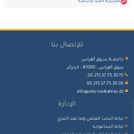
المدرسة العليا للأساتذة
للإتصال بنا
امعـــة ســوق أهراس
 أهراس , 41000 - الجزائر
00.213.37.75.30.
00.213.37.75.30.
info@univ-soukahras.d
الإدارة
يابة البحث العلمي وما بعد التدرج
يابة البيداغوجيا