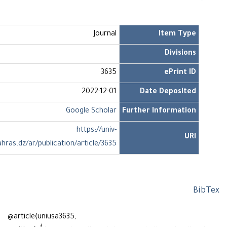
Journal
Item Type
Divisions
3635
ePrint ID
2022-12-01
Date Deposited
Google Scholar
Further Information
https://univ-
URI
soukahras.dz/ar/publication/article/3635
Bi
@article{uniusa3635,