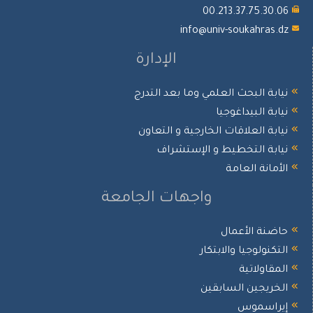
00.213.37.75.30.
info@univ-soukahras.d
الإدارة
يابة البحث العلمي وما بعد التدرج
يابة البيداغوجيا
يابة العلاقات الخارجية و التعاون
يابة التخطيط و الإستشراف
لأمانة العامة
واجهات الجامعة
اضنة الأعمال
لتكنولوجيا والابتكار
لمقاولاتية
لخريجين السابقين
يراسموس