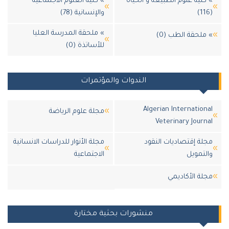
كلية علوم الطبيعة و الحياة
» كلية العلوم الاجتماعية
والإنسانية (78)
» ملحقة المدرسة العليا
ملحقة الطب (0)
للأساتذة (0)
الندوات والمؤتمرات
Algerian Internation
مجلة علوم الرياضة
Veterinary Journ
لة إقتصاديات النقود
مجلة الأنوار للدراسات الانسانية
لتمويل
الاجتماعية
لة اﻷكاديمي
منشورات بحثية مختارة