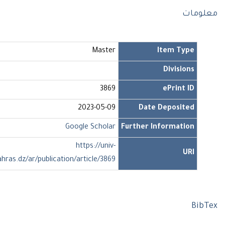
ومات
Master
Item Type
Divisions
3869
ePrint ID
2023-05-09
Date Deposited
Google Scholar
Further Information
https://univ-
URI
soukahras.dz/ar/publication/article/3869
Bi