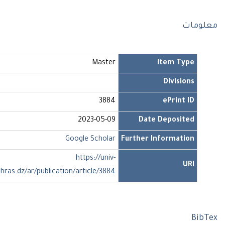
ومات
Master
Item Type
Divisions
3884
ePrint ID
2023-05-09
Date Deposited
Google Scholar
Further Information
https://univ-
URI
soukahras.dz/ar/publication/article/3884
Bi