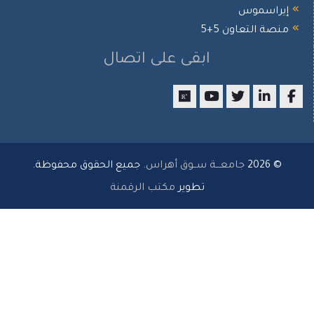
يراسموس
صة التعاون 5+5
ابقى على اتصال
researchgate
youtube
twitter
LinkedIn
Facebo
© 2026
جامعـــة ســوق أهراس
. جميع الحقوق محفوظة.
تطوير
مكتب الرقمنة