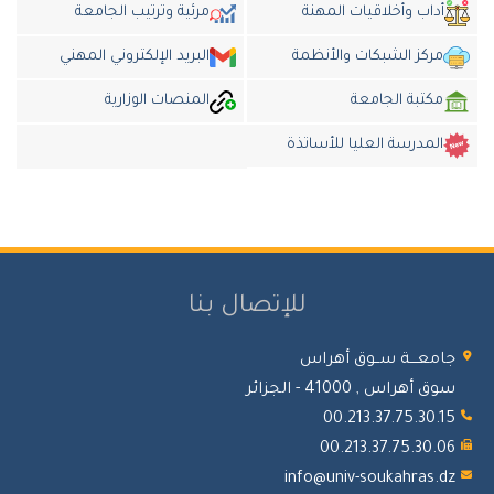
أداب وأخلاقيات المهنة
مرئية وترتيب الجامعة
مركز الشبكات والأنظمة
البريد الإلكتروني المهني
مكتبة الجامعة
المنصات الوزارية
المدرسة العليا للأساتذة
للإتصال بنا
معـــة ســوق أهراس
 أهراس , 41000 - الجزائر
00.213.37.75.30.
00.213.37.75.30.
info@univ-soukahras.