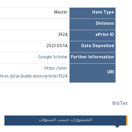
Master
Item Type
Divisions
3924
ePrint ID
2023-05-14
Date Deposited
Google Scholar
Further Information
https://univ-
URI
soukahras.dz/ar/publication/article/3924
Bi
المنشورات حسب السنوات