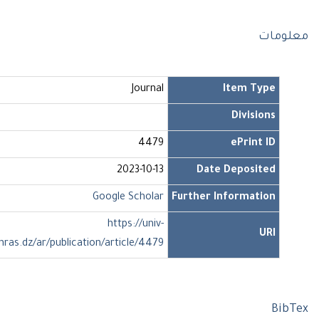
مات
Journal
Item Type
Divisions
4479
ePrint ID
2023-10-13
Date Deposited
Google Scholar
Further Information
https://univ-
URI
soukahras.dz/ar/publication/article/4479
Bi