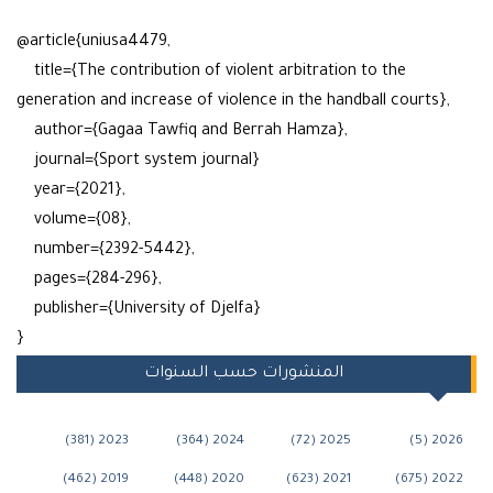
@article{uniusa4479,
title={The contribution of violent arbitration to the
generation and increase of violence in the handball courts
author={Gagaa Tawfiq and Berrah Hamza},
journal={Sport system journal}
year={2021},
volume={08},
number={2392-5442},
pages={284-296},
publisher={University of Djelfa}
}
المنشورات حسب السنوات
2023 (381)
2024 (364)
2025 (72)
20
2019 (462)
2020 (448)
2021 (623)
202