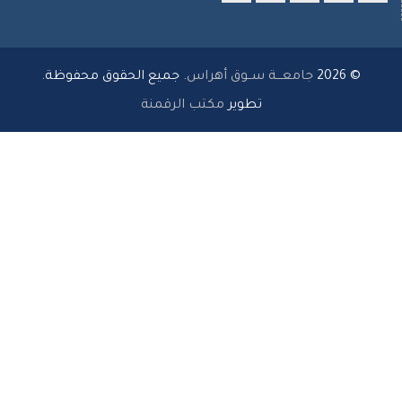
researchgate
youtube
twitter
LinkedIn
Facebo
© 202
جامعـــة ســوق أهراس
. جميع الحقوق محفوظة.
تطوير
مكتب الرقمنة