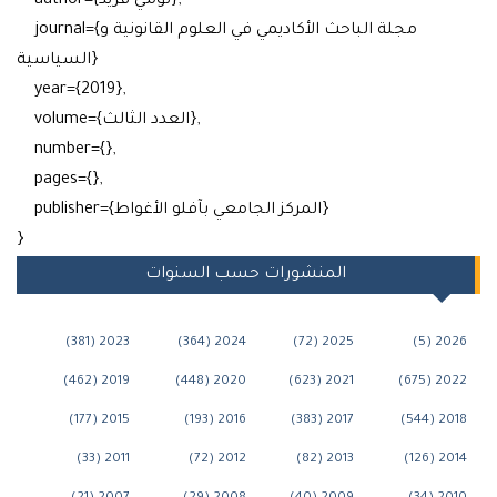
author={تومي فريد},
journal={مجلة الباحث الأكاديمي في العلوم القانونية و
السياسية}
year={2019},
volume={العدد الثالث},
number={},
pages={},
publisher={المركز الجامعي بآفلو الأغواط}
}
المنشورات حسب السنوات
2023 (381)
2024 (364)
2025 (72)
202
2019 (462)
2020 (448)
2021 (623)
202
2015 (177)
2016 (193)
2017 (383)
201
2011 (33)
2012 (72)
2013 (82)
201