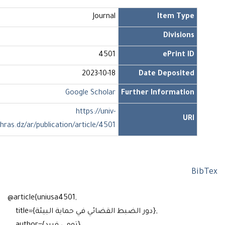
Journal
Item Type
Divisions
4501
ePrint ID
2023-10-18
Date Deposited
Google Scholar
Further Information
https://univ-
URI
soukahras.dz/ar/publication/article/4501
Bi
@article{uniusa4501,
title={دور الضبط القضائي في حماية البيئة},