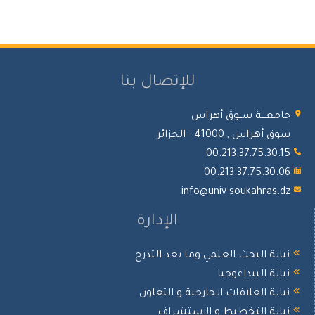
للإتصال بنا
معـــة ســوق أهراس
 أهراس , 41000 - الجزائر
00.213.37.75.30.
00.213.37.75.30.
info@univ-soukahras.
الإدارة
ابة البحث العلمي وما بعد التدرج
ابة البيداغوجيا
ابة العلاقات الخارجية و التعاون
ابة التخطيط و الإستشراف