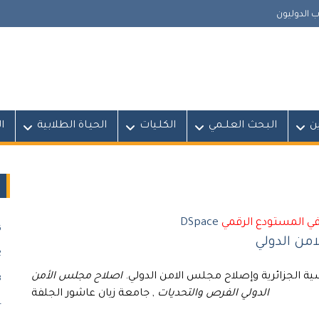
 الدوليون
ين
البـحث العلــمي
الكلـيات
الحيـاة الطلابية
ا
في المستودع الرقمي
DSpace
)
امن الدولي
)
اصلاح مجلس الأمن
)
الدولي الفرص والتحديات
, جامعة زيان عاشور الجلفة
)