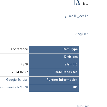
تنزيل
ملخص المقال
معلومات
Conference
Item Type
Divisions
4870
ePrint ID
2024-02-22
Date Deposited
Google Scholar
Further Information
ication/article/4870
URI
BibTex