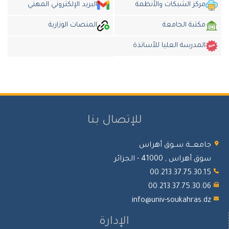
مركز الشبكات والأنظمة
البريد الإلكتروني المهني
مكتبة الجامعة
المنصات الوزارية
المدرسة العليا للأساتذة
للإتصال بنا
معـــة ســوق أهراس
 أهراس , 41000 - الجزائر
00.213.37.75.30.
00.213.37.75.30.
info@univ-soukahras.
الإدارة