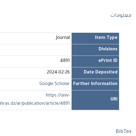
ومات
Journal
Item Type
Divisions
4891
ePrint ID
2024-02-26
Date Deposited
Google Scholar
Further Information
https://univ-
URI
soukahras.dz/ar/publication/article/4891
Bi