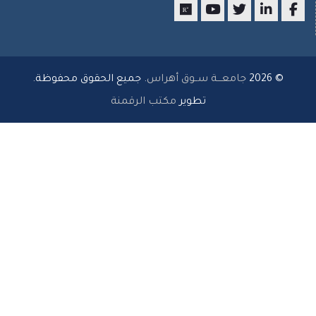
researchgate
youtube
twitter
LinkedIn
Facebo
© 2026
جامعـــة ســوق أهراس
. جميع الحقوق محفوظة.
تطوير
مكتب الرقمنة