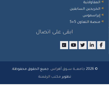
مقاولاتية
خريجين السابقين
راسموس
صة التعاون 5+5
ابقى على اتصال
researchgate
youtube
twitter
LinkedIn
Facebo
© 2026
جامعـــة ســوق أهراس
. جميع الحقوق محفوظة.
تطوير
مكتب الرقمنة