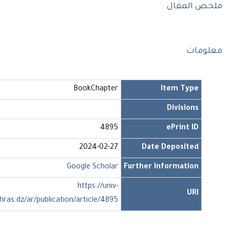
 المقال
مات
BookChapter
Item Type
Divisions
4895
ePrint ID
2024-02-27
Date Deposited
Google Scholar
Further Information
https://univ-
URI
soukahras.dz/ar/publication/article/4895