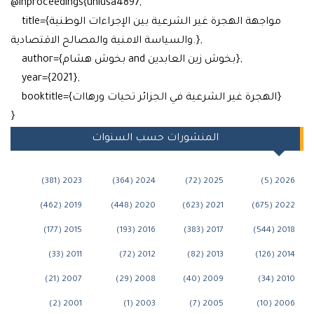
@inproceedings{uniusa4897,
title={مواجهة الهجرة غير الشرعية بين الإجراءات الوطنية
والسياسة الامنية والمصالح الاقتصادية.},
author={بخوش هشام and بخوش زين العابدين},
year={2021},
booktitle={الهجرة غير الشرعية في الجزائر تحيات ورهاات}
}
المنشورات حسب السنوات
2023 (381)
2024 (364)
2025 (72)
202
2019 (462)
2020 (448)
2021 (623)
202
2015 (177)
2016 (193)
2017 (383)
201
2011 (33)
2012 (72)
2013 (82)
201
2007 (21)
2008 (29)
2009 (40)
201
2001 (2)
2003 (1)
2005 (7)
200