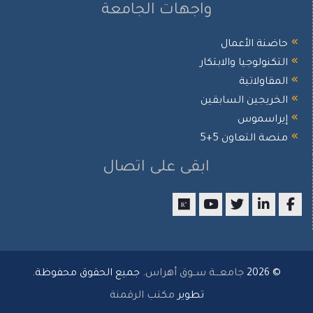
واجهات الجامعة
ضنة الأعمال
تكنولوجيا والابتكار
مقاولاتية
خريجين السابقين
يراسموس
صة التعاون 5+5
ابقى على اتصال
researchgate
youtube
twitter
LinkedIn
Facebo
© 2026
جامعـــة ســوق أهراس
. جميع الحقوق محفوظة.
تطوير
مكتب الرقمنة