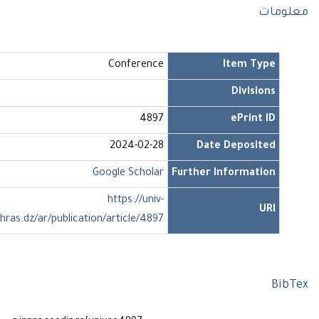
ومات
Conference
Item Type
Divisions
4897
ePrint ID
2024-02-28
Date Deposited
Google Scholar
Further Information
https://univ-
URI
soukahras.dz/ar/publication/article/4897
Bi