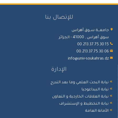
للإتصال بنا
معـــة ســوق أهراس
 أهراس , 41000 - الجزائر
00.213.37.75.30.
00.213.37.75.30.
info@univ-soukahras.
الإدارة
ابة البحث العلمي وما بعد التدرج
ابة البيداغوجيا
ابة العلاقات الخارجية و التعاون
ابة التخطيط و الإستشراف
أمانة العامة