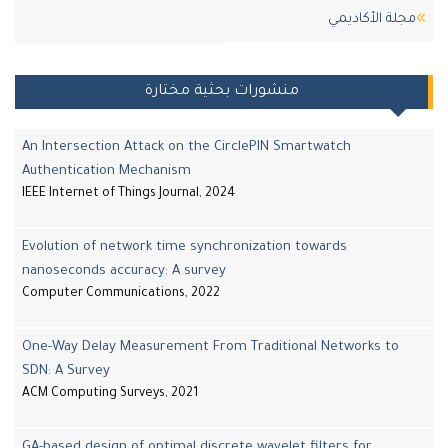
ة اﻷكاديمي
منشورات بحثية مختارة
An Intersection Attack on the CirclePIN Smartwatch
Authentication Mechanism
IEEE Internet of Things Journal, 2024
Evolution of network time synchronization towards
nanoseconds accuracy: A survey
Computer Communications, 2022
One-Way Delay Measurement From Traditional Networks to
SDN: A Survey
ACM Computing Surveys, 2021
GA-based design of optimal discrete wavelet filters for