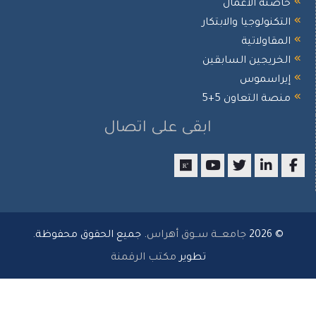
ضنة الأعمال
تكنولوجيا والابتكار
مقاولاتية
خريجين السابقين
راسموس
صة التعاون 5+5
ابقى على اتصال
researchgate
youtube
twitter
LinkedIn
Facebo
© 202
جامعـــة ســوق أهراس
. جميع الحقوق محفوظة.
تطوير
مكتب الرقمنة