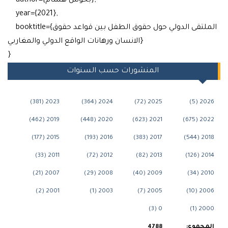
author={بخوش هشام},
year={2021},
booktitle={الملتقى الدولي حول حقوق الطفل بين قواعد حقوق
الانسان ورهانات الواقع الدولي والمغاربي}
}
المنشورات حسب السنوات
2023 (381)
2024 (364)
2025 (72)
20
2019 (462)
2020 (448)
2021 (623)
202
2015 (177)
2016 (193)
2017 (383)
20
2011 (33)
2012 (72)
2013 (82)
20
2007 (21)
2008 (29)
2009 (40)
20
2001 (2)
2003 (1)
2005 (7)
200
0 (3)
20
جموع:
4788