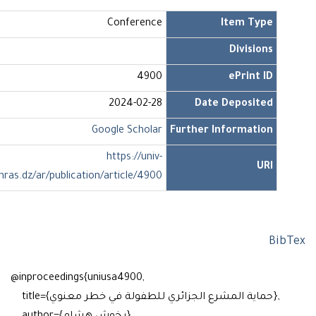
Conference
Item Type
Divisions
4900
ePrint ID
2024-02-28
Date Deposited
Google Scholar
Further Information
https://univ-
URI
soukahras.dz/ar/publication/article/4900
Bi
@inproceedings{uniusa4900,
title={حماية المشرع الجزائري للطفولة في خطر معنوي},