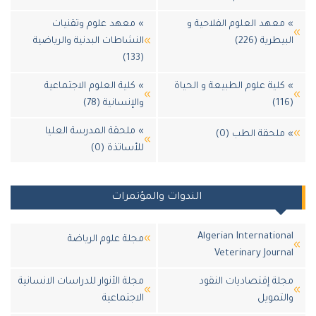
عهد العلوم الفلاحية و
» معهد علوم وتقنيات
طرية (226)
النشاطات البدنية والرياضية
(133)
لية علوم الطبيعة و الحياة
» كلية العلوم الاجتماعية
والإنسانية (78)
» ملحقة المدرسة العليا
لحقة الطب (0)
للأساتذة (0)
الندوات والمؤتمرات
Algerian Internatio
مجلة علوم الرياضة
Veterinary Jour
ة إقتصاديات النقود
مجلة الأنوار للدراسات الانسانية
تمويل
الاجتماعية