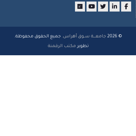
researchgate
youtube
twitter
LinkedIn
Facebo
© 2026
جامعـــة ســوق أهراس
. جميع الحقوق محفوظة.
تطوير
مكتب الرقمنة