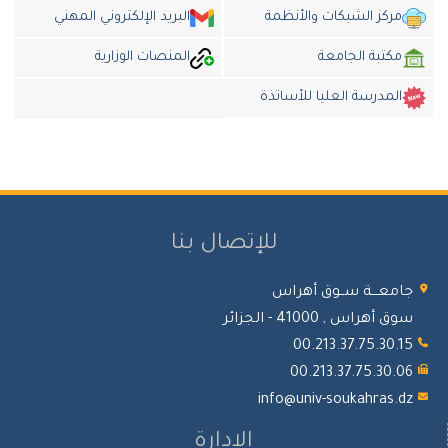
مركز الشبكات والأنظمة
البريد الإلكتروني المهني
مكتبة الجامعة
المنصات الوزارية
المدرسة العليا للأساتذة
للإتصال بنا
معـــة ســوق أهراس
 أهراس , 41000 - الجزائر
00.213.37.75.30.
00.213.37.75.30.
info@univ-soukahras.
الإدارة