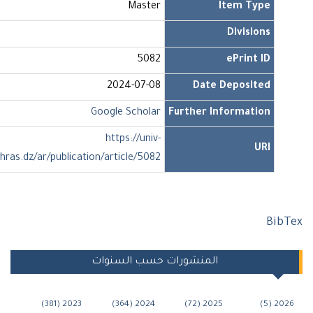
Master
Item Type
Divisions
5082
ePrint ID
2024-07-08
Date Deposited
Google Scholar
Further Information
https://univ-
URI
soukahras.dz/ar/publication/article/5082
Bi
المنشورات حسب السنوات
2023 (381)
2024 (364)
2025 (72)
202