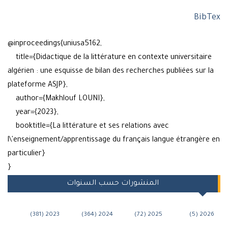
Bi
@inproceedings{uniusa5162,
title={Didactique de la littérature en contexte universitai
algérien : une esquisse de bilan des recherches publiées sur
plateforme ASJP},
author={Makhlouf LOUNI},
year={2023},
booktitle={La littérature et ses relations avec
l\'enseignement/apprentissage du français langue étrangèr
particulier}
}
المنشورات حسب السنوات
2023 (381)
2024 (364)
2025 (72)
202