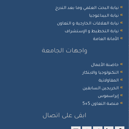
يابة البحث العلمي وما بعد التدرج
يابة البيداغوجيا
يابة العلاقات الخارجية و التعاون
يابة التخطيط و الإستشراف
لأمانة العامة
واجهات الجامعة
اضنة الأعمال
لتكنولوجيا والابتكار
لمقاولاتية
لخريجين السابقين
يراسموس
نصة التعاون 5+5
ابقى على اتصال