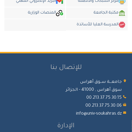
مركز الشبكات والأنظمة
البريد الإلكتروني المهني
مكتبة الجامعة
المنصات الوزارية
المدرسة العليا للأساتذة
للإتصال بنا
امعـــة ســوق أهراس
 أهراس , 41000 - الجزائر
00.213.37.75.30.
00.213.37.75.30.
info@univ-soukahras.d
الإدارة