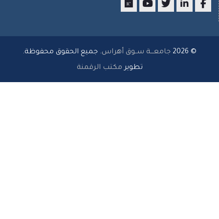
researchgate
youtube
twitter
LinkedIn
Facebo
© 2026
جامعـــة ســوق أهراس
. جميع الحقوق محفوظة.
تطوير
مكتب الرقمنة