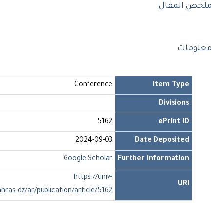
ص المقال
ومات
Conference
Item Type
Divisions
5162
ePrint ID
2024-09-03
Date Deposited
Google Scholar
Further Information
https://univ-
URI
soukahras.dz/ar/publication/article/5162