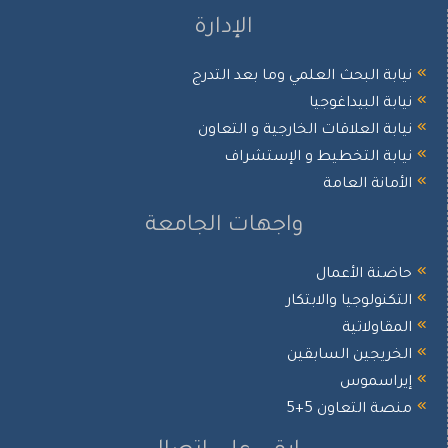
الإدارة
يابة البحث العلمي وما بعد التدرج
يابة البيداغوجيا
يابة العلاقات الخارجية و التعاون
يابة التخطيط و الإستشراف
لأمانة العامة
واجهات الجامعة
اضنة الأعمال
لتكنولوجيا والابتكار
لمقاولاتية
لخريجين السابقين
يراسموس
نصة التعاون 5+5