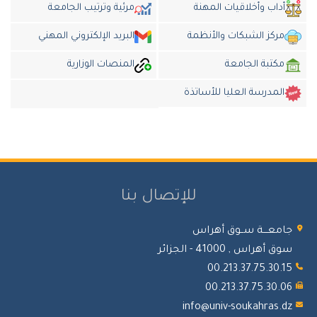
أداب وأخلاقيات المهنة
مرئية وترتيب الجامعة
مركز الشبكات والأنظمة
البريد الإلكتروني المهني
مكتبة الجامعة
المنصات الوزارية
المدرسة العليا للأساتذة
للإتصال بنا
امعـــة ســوق أهراس
 أهراس , 41000 - الجزائر
00.213.37.75.30.
00.213.37.75.30.
info@univ-soukahras.d