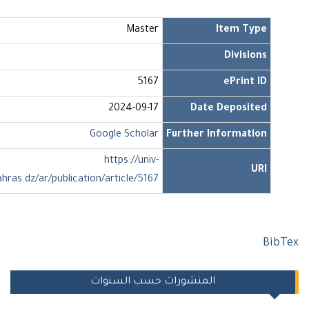
Master
Item Type
Divisions
5167
ePrint ID
2024-09-17
Date Deposited
Google Scholar
Further Information
https://univ-
URI
soukahras.dz/ar/publication/article/5167
Bi
المنشورات حسب السنوات