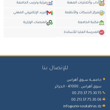
أداب وأخلاقيات المهنة
مرئية وترتيب الجامعة
مركز الشبكات والأنظمة
البريد الإلكتروني المهني
مكتبة الجامعة
المنصات الوزارية
المدرسة العليا للأساتذة
للإتصال بنا
امعـــة ســوق أهراس
 أهراس , 41000 - الجزائر
00.213.37.75.30.
00.213.37.75.30.
info@univ-soukahras.d