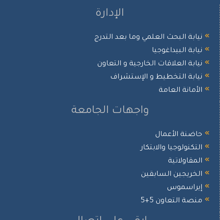
الإدارة
يابة البحث العلمي وما بعد التدرج
يابة البيداغوجيا
يابة العلاقات الخارجية و التعاون
يابة التخطيط و الإستشراف
لأمانة العامة
واجهات الجامعة
اضنة الأعمال
لتكنولوجيا والابتكار
لمقاولاتية
لخريجين السابقين
يراسموس
نصة التعاون 5+5