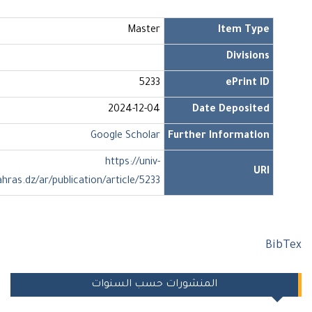
Master
Item Type
Divisions
5233
ePrint ID
2024-12-04
Date Deposited
Google Scholar
Further Information
https://univ-
URI
soukahras.dz/ar/publication/article/5233
Bi
المنشورات حسب السنوات