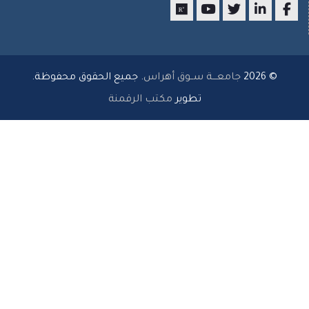
researchgate
youtube
twitter
LinkedIn
Facebo
© 2026
جامعـــة ســوق أهراس
. جميع الحقوق محفوظة.
تطوير
مكتب الرقمنة