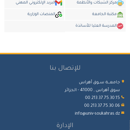
مركز الشبكات والأنظمة
البريد الإلكتروني المهني
مكتبة الجامعة
المنصات الوزارية
المدرسة العليا للأساتذة
للإتصال بنا
معـــة ســوق أهراس
 أهراس , 41000 - الجزائر
00.213.37.75.30.
00.213.37.75.30.
info@univ-soukahras.
الإدارة