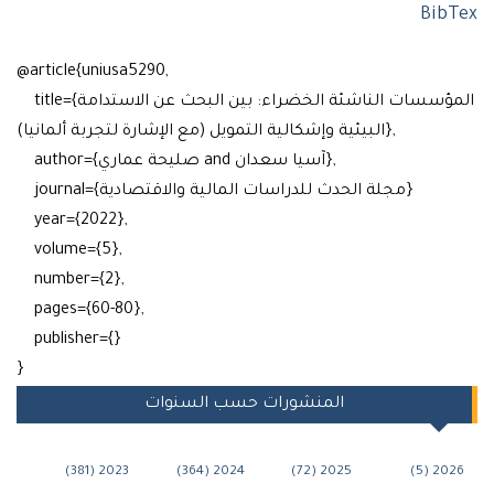
Bi
@article{uniusa5290,
title={المؤسسات الناشئة الخضراء: بين البحث عن الاستدامة
البيئية وإشكالية التمويل (مع الإشارة لتجربة ألمانيا)},
author={صليحة عماري and آسيا سعدان},
journal={مجلة الحدث للدراسات المالية والاقتصادية}
year={2022},
volume={5},
number={2},
pages={60-80},
publisher={}
}
المنشورات حسب السنوات
2023 (381)
2024 (364)
2025 (72)
202