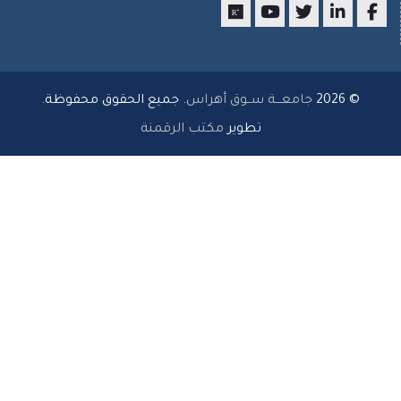
researchgate
youtube
twitter
LinkedIn
Facebo
© 2026
جامعـــة ســوق أهراس
. جميع الحقوق محفوظة.
تطوير
مكتب الرقمنة