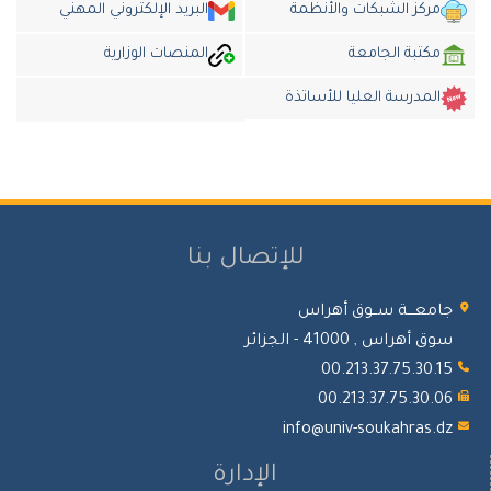
مركز الشبكات والأنظمة
البريد الإلكتروني المهني
مكتبة الجامعة
المنصات الوزارية
المدرسة العليا للأساتذة
للإتصال بنا
معـــة ســوق أهراس
 أهراس , 41000 - الجزائر
00.213.37.75.30.
00.213.37.75.30.
info@univ-soukahras.
الإدارة