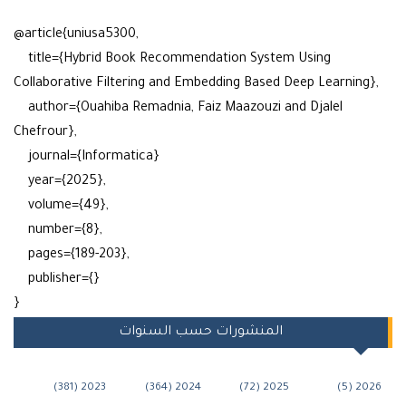
@article{uniusa5300,
title={Hybrid Book Recommendation System Using
Collaborative Filtering and Embedding Based Deep Learnin
author={Ouahiba Remadnia, Faiz Maazouzi and Djalel
Chefrour},
journal={Informatica}
year={2025},
volume={49},
number={8},
pages={189-203},
publisher={}
}
المنشورات حسب السنوات
2023 (381)
2024 (364)
2025 (72)
202