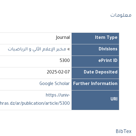
ومات
Journal
Item Type
Divisions
»
مخبر الإعلام الألي و الرياضيات
5300
ePrint ID
2025-02-07
Date Deposited
Google Scholar
Further Information
https://univ-
URI
soukahras.dz/ar/publication/article/5300
Bi