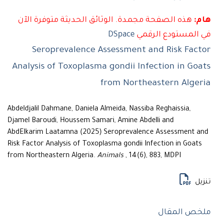
هذه الصفحة مجمدة. الوثائق الحديثة متوفرة الآن
لمستودع الرقمي
DSpace
Seroprevalence Assessment and Risk Fa
Analysis of Toxoplasma gondii Infection in G
from Northeastern Alg
Abdeldjalil Dahmane, Daniela Almeida, Nassiba Reghaissia,
Djamel Baroudi, Houssem Samari, Amine Abdelli and
AbdElkarim Laatamna (2025) Seroprevalence Assessment
Risk Factor Analysis of Toxoplasma gondii Infection in Goa
from Northeastern Algeria.
Animals
, 14(6), 883, MDPI
ل
ص المقال