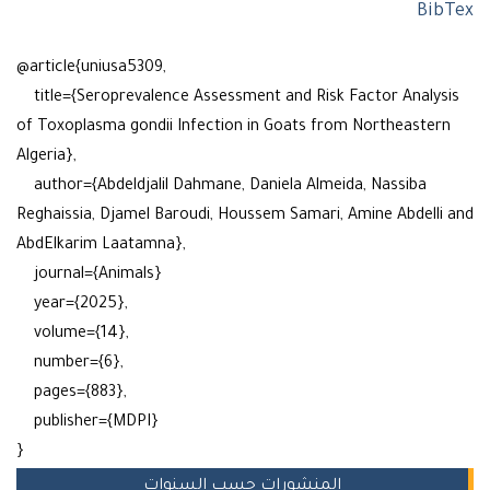
Bi
@article{uniusa5309,
title={Seroprevalence Assessment and Risk Factor Analy
of Toxoplasma gondii Infection in Goats from Northeaste
Algeria},
author={Abdeldjalil Dahmane, Daniela Almeida, Nassiba
Reghaissia, Djamel Baroudi, Houssem Samari, Amine Abdell
AbdElkarim Laatamna},
journal={Animals}
year={2025},
volume={14},
number={6},
pages={883},
publisher={MDPI}
}
المنشورات حسب السنوات