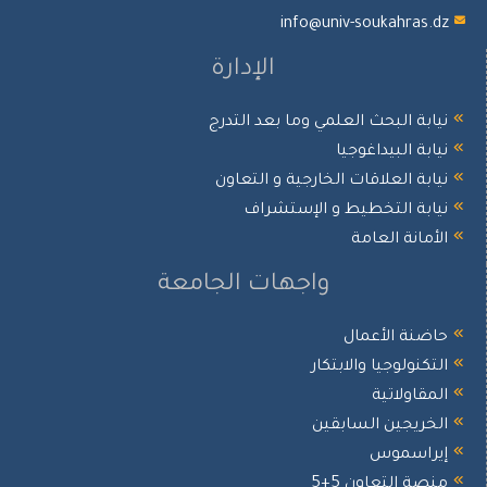
info@univ-soukahras.
الإدارة
ابة البحث العلمي وما بعد التدرج
ابة البيداغوجيا
ابة العلاقات الخارجية و التعاون
ابة التخطيط و الإستشراف
أمانة العامة
واجهات الجامعة
ضنة الأعمال
تكنولوجيا والابتكار
مقاولاتية
خريجين السابقين
يراسموس
صة التعاون 5+5