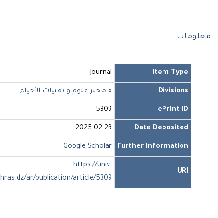
ومات
Journal
Item Type
Divisions
»
مخبر علوم و تقنيات الأحياء
5309
ePrint ID
2025-02-28
Date Deposited
Google Scholar
Further Information
https://univ-
URI
soukahras.dz/ar/publication/article/5309