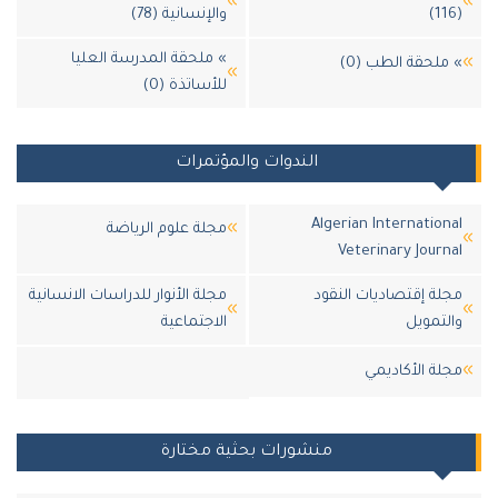
والإنسانية (78)
» ملحقة المدرسة العليا
لحقة الطب (0)
للأساتذة (0)
الندوات والمؤتمرات
Algerian Internatio
مجلة علوم الرياضة
Veterinary Jour
ة إقتصاديات النقود
مجلة الأنوار للدراسات الانسانية
تمويل
الاجتماعية
لة اﻷكاديمي
منشورات بحثية مختارة