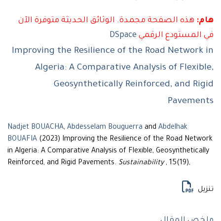
هذه الصفحة مجمدة. الوثائق الحديثة متوفرة الآن
لمستودع الرقمي
DSpace
Improving the Resilience of the Road Networ
Algeria: A Comparative Analysis of Flexi
Geosynthetically Reinforced, and R
Paveme
Nadjet BOUACHA
,
Abdesselam Bouguerra
and
Abdelhak
BOUAFIA
(2023) Improving the Resilience of the Road Ne
in Algeria: A Comparative Analysis of Flexible, Geosynthetic
Reinforced, and Rigid Pavements.
Sustainability
, 15(19),
ل
 المقال