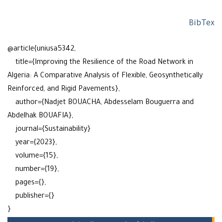
Bi
@article{uniusa5342,
title={Improving the Resilience of the Road Network in
Algeria: A Comparative Analysis of Flexible, Geosyntheticall
Reinforced, and Rigid Pavements},
author={Nadjet BOUACHA, Abdesselam Bouguerra and
Abdelhak BOUAFIA},
journal={Sustainability}
year={2023},
volume={15},
number={19},
pages={},
publisher={}
}