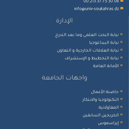
00.213.37.75.30.
info@univ-soukahras.
الإدارة
ابة البحث العلمي وما بعد التدرج
ابة البيداغوجيا
ابة العلاقات الخارجية و التعاون
ابة التخطيط و الإستشراف
أمانة العامة
واجهات الجامعة
ضنة الأعمال
تكنولوجيا والابتكار
مقاولاتية
خريجين السابقين
يراسموس