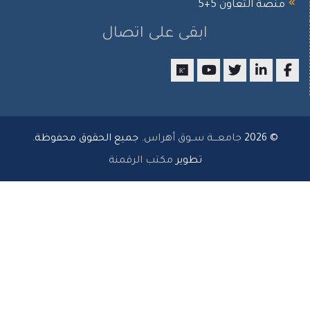
صة التعاون 5+5
ابقى على اتصال
researchgate
youtube
twitter
LinkedIn
Facebo
© 2026
جامعـــة ســوق أهراس
. جميع الحقوق محفوظة.
تطوير
مكتب الرقمنة