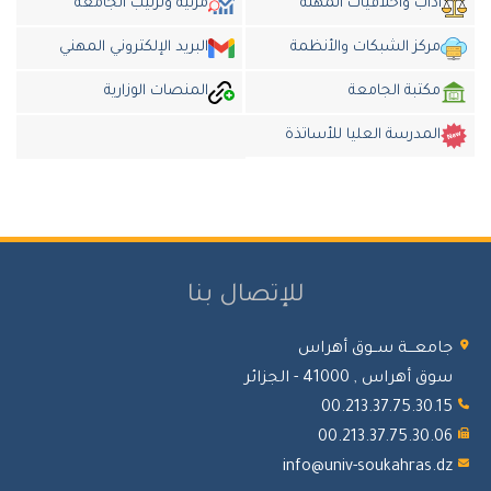
داب وأخلاقيات المهنة
مرئية وترتيب الجامعة
ركز الشبكات والأنظمة
البريد الإلكتروني المهني
كتبة الجامعة
المنصات الوزارية
لمدرسة العليا للأساتذة
للإتصال بنا
معـــة ســوق أهراس
أهراس , 41000 - الجزائر
00.213.37.75.30.
00.213.37.75.30.
info@univ-soukahras.