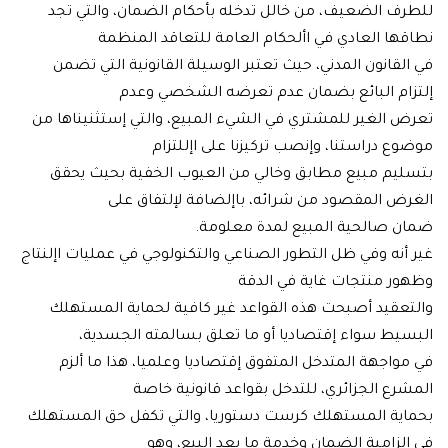
 الضعيف، من خالل تدخله بأحكام الضمان، والتي تجد
ا العادي في األحكام العامة للتعاقد المنظمة
قانون المدني، حيث تعتبر الوسيلة القانونية التي تضمن
م البائع بضمان عدم تعرضه الشخصي وعدم
الغير للمشتري في الشيء المبيع، والتي إستثنيناها من
 دراستنا، وإنصب تركيزنا على اإللتزام
م مبيع مطابق وخالي من العيوب الخفية بحيث يحقق
 المقصود من شرائه، باإلضافة لإلتفاق على
صالحية المبيع لمدة معلومة.
نه وفي ظل التطور الصناعي والتكنولوجي في عمليات اإلنتاج
 منتجات غاية في الدقة
قيد أصبحت هذه القواعد غير كافية لحماية المستهلك
ط سواء إقتصاديا أو ما تعلق بسالمته الجسدية،
اجهة المتدخل المتفوق إقتصاديا وعلميا، هذا ما ألزم
ع الجزائري، للتدخل بقواعد قانونية خاصة
ة المستهلك كرست دستوريا، والتي تكفل حق المستهلك
زامية الضمان وخدمة ما بعد البيع، وهو