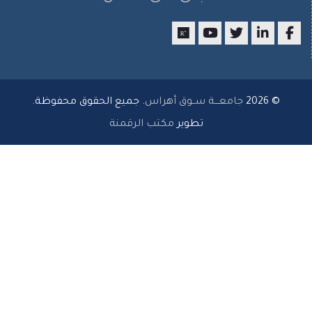
researchgate
youtube
twitter
LinkedIn
Facebo
© 202
جامعـــة ســوق أهراس
. جميع الحقوق محفوظة.
تطوير
مكتب الرقمنة