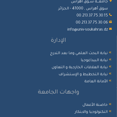
امعـــة ســوق أهراس
ق أهراس , 41000 - الجزائر
00.213.37.75.30.1
00.213.37.75.30.0
info@univ-soukahras.d
الإدارة
يابة البحث العلمي وما بعد التدرج
يابة البيداغوجيا
يابة العلاقات الخارجية و التعاون
يابة التخطيط و الإستشراف
لأمانة العامة
واجهات الجامعة
اضنة الأعمال
لتكنولوجيا والابتكار