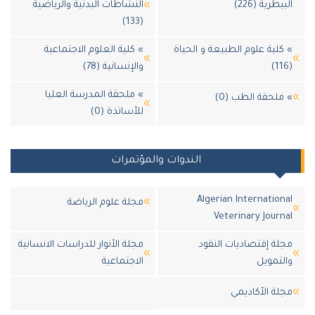
بيطرية (226)
النشاطات البدنية والرياضية
(133)
كلية علوم الطبيعة و الحياة
» كلية العلوم الاجتماعية
والإنسانية (78)
» ملحقة المدرسة العليا
ملحقة الطب (0)
للأساتذة (0)
الندوات والمؤتمرات
Algerian Internation
مجلة علوم الرياضة
Veterinary Journ
لة إقتصاديات النقود
مجلة الأنوار للدراسات الانسانية
لتمويل
الاجتماعية
لة اﻷكاديمي