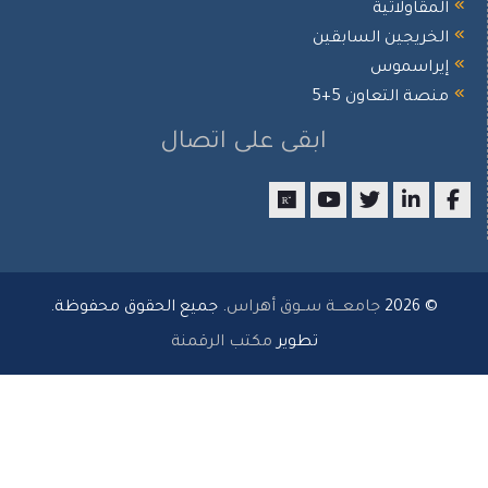
لمقاولاتية
لخريجين السابقين
يراسموس
نصة التعاون 5+5
ابقى على اتصال
researchgate
youtube
twitter
LinkedIn
Facebo
© 2026
جامعـــة ســوق أهراس
. جميع الحقوق محفوظة.
تطوير
مكتب الرقمنة