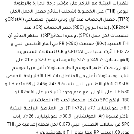
رات البيئية مع التركيز على مؤشر درجة الحرارة والرطوبة
اليومي (THI) على الخصوبة (شملت النتائج معدل الحمل الكلي
(TРR)، معدل الإخصاب عند أول وثاني تلقيح اصطناعي (CR1stAIو
CR2ndAI)، إعادة التزاوج (RBC)،خطر الإخصاب (CR)، عدد
التلقيحات لكل حمل (SРC)، وفترة التكاثر(RР)). تظهر النتائج أن
THI الشديد (>80) خفضت PR (-26٪) في أبقار الأطلس البني و
THI> 72 أثرت سلبا على CR1stAI و CR للسلالات المستوردة
(الهولشتاين: -49.7٪ و -17٪،والمونتبليارد -20.7٪ و -15٪ على
لي)، حيث أظهر الموسم الحار مستويات أقل من الموسم
البارد، ومستويات أعلى في المناطق ذات THI الأكثر راحة. انخفض
CR1stAI لأبقار الأطلس البني بنسبة 43.9٪ و46٪ ل 68 <THI<71 و
THI>80، على التوالي، مع عدم وجود تأثير كبير على CR2ndAI و
RBC. ارتفع SPC بشكل ملحوظ تحت HS (الهولشتاين:
6.3٪،المونتبليارد: 7.1٪ ل THI>72)، في المناطق الزراعية البيئية
الأكثر قسوة (Ar: الهولشتاين: 30.9٪،المونتبليارد : 26٪). زادت
SPC في سلالات الأطلس البني 0.073 لكل نقطة إضافية في THI
فوق 68. امتدت RP معإرتفاع THI (الهولشتاين: +