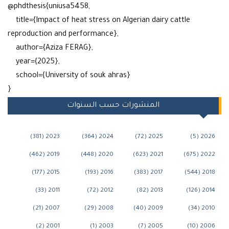
@phdthesis{uniusa5458,
title={Impact of heat stress on Algerian dairy cattle
reproduction and performance},
author={Aziza FERAG},
year={2025},
school={University of souk ahras}
}
المنشورات حسب السنوات
2023 (381)
2024 (364)
2025 (72)
20
2019 (462)
2020 (448)
2021 (623)
202
2015 (177)
2016 (193)
2017 (383)
20
2011 (33)
2012 (72)
2013 (82)
20
2007 (21)
2008 (29)
2009 (40)
20
2001 (2)
2003 (1)
2005 (7)
200