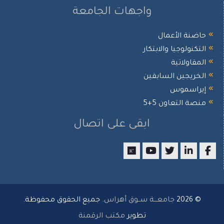
واجهات الجامعة
ضنة الأعمال
تكنولوجيا والابتكار
مقاولاتية
خريجين السابقين
راسموس
صة التعاون 5+5
ابقى على اتصال
researchgate
youtube
twitter
LinkedIn
Facebo
© 202
جامعـــة ســوق أهراس
. جميع الحقوق محفوظة.
تطوير
مكتب الرقمنة