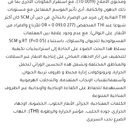
ومحتوى الأملاح (0.0019٪)، مع استقرار المكونات الأخرى بما في
لدهون والكثافة، أدى تأثير الموسم المتفاعل مع مستويات
THI العالية إلى مزيد من الإضرار بالنتائج، في حين أن SCM كان أكثر
شيوعا عند THI المنخفض (OR = 0.093,0.277 للأرباع والافراد من
ار، على التوالي). مع عدم وجود علاقة بين المعلمات
الفسيولوجية للحيوان والسلوك، باستثناء RT (P<0.05)،و SCM.
هذا البحث الضوء على الحاجة إلى استراتيجيات تكيفية
يف من اثار الاجهاد المناخي على إنتاجية الابقار عبر السلالات
اطق المختلفة.وتشمل هذه التحسين الوراثي لتحمل
رة، وبروتوكولات إدارة محيط و ظروف تربية الحيوان،
مالتقنيات الإنجاب المتقدمة، والتدخلات الهرمونية
هدفة للحفاظ على الكفاءة الإنتاجية والإنجابية عبر الظروف
خية المتنوعة.
ات المفتاحية: الجزائر، الأبقار الحلوب، الخصوبة، الإجهاد
الحراري، جودة الحليب، مؤشر الحرارة والرطوبة (ТНІ)، التهاب
 تحت السريري.