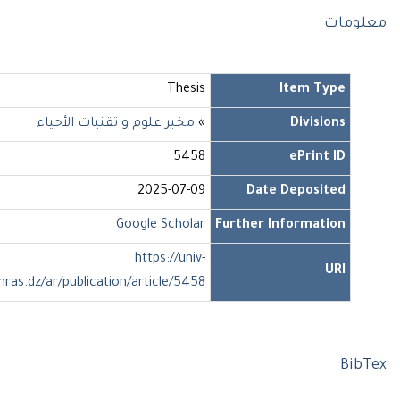
مات
Thesis
Item Type
Divisions
»
مخبر علوم و تقنيات الأحياء
5458
ePrint ID
2025-07-09
Date Deposited
Google Scholar
Further Information
https://univ-
URI
soukahras.dz/ar/publication/article/5458
Bi