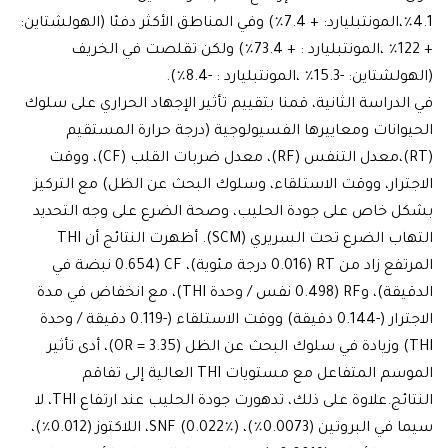
4.1٪،المونتبليارد: + 7.4٪) وفي المناطق الأكثر دفئا (الهولشتاين:
+ 122٪ ،المونتبليارد : + 73.4٪) ولكن تقلصت في الخريف
15.٪ ،المونتبليارد : -8.4٪).
دراسة الثانية، قمنا بتقييم تأثير الإجهاد الحراري على سلوك
انات ومعاييرها الفسيولوجية (درجة حرارة المستقيم
(RT)،معدل التنفس (RF)، معدل ضربات القلب (CF)، ووقت
رار، ووقت الاستلقاء، وسلوك البحث عن الظل) مع التركيز
خاص على جودة الحليب، وصحة الضرع على وجه التحديد
التهاب الضرع تحت السريري (SCM). أظهرت النتائج أن THI
المرتفع زاد من RT (0.016 درجة مئوية)، CF (0.654 نبضة في
الدقيقة)، وRF (0.498 نفس / وحدة THI)، مع انخفاض في مدة
الاجترار (-0.144 دقيقة) ووقت الاستلقاء (-0.119 دقيقة / وحدة
THI) وزيادة في سلوك البحث عن الظل (OR = 3.35)، أدى تأثير
الموسم المتفاعل مع مستويات THI العالية إلى تفاقم
النتائج.علاوة على ذلك، تدهورت جودة الحليب عند ارتفاع THI، لا
سيما في البروتين (0.0073٪)، SNF (0.022٪)، اللاكتوز (0.012٪)،