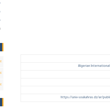
)
)
)
ا
Algerian International
https://univ-soukahras.dz/ar/publ