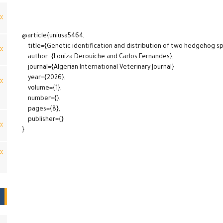
@article{uniusa5464,
title={Genetic identification and distribution of two hedgehog spec
author={Louiza Derouiche and Carlos Fernandes},
journal={Algerian International Veterinary Journal}
year={2026},
volume={1},
number={},
pages={8},
publisher={}
}