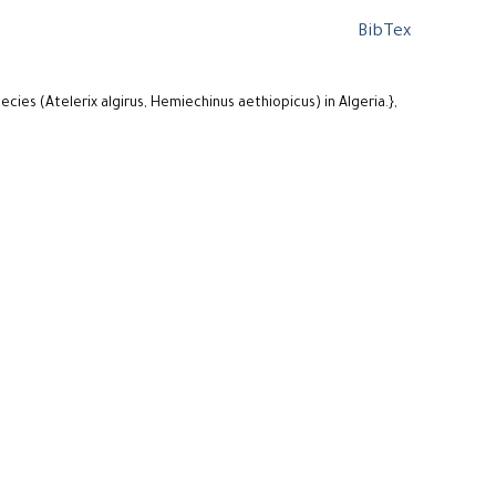
BibTex
ies (Atelerix algirus, Hemiechinus aethiopicus) in Algeria.},