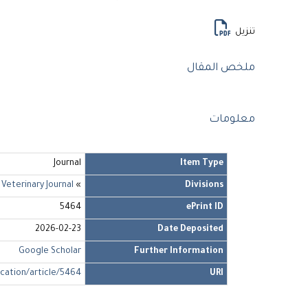
تنزيل
ملخص المقال
معلومات
Journal
Item Type
 Veterinary Journal
»
Divisions
5464
ePrint ID
2026-02-23
Date Deposited
Google Scholar
Further Information
ication/article/5464
URI