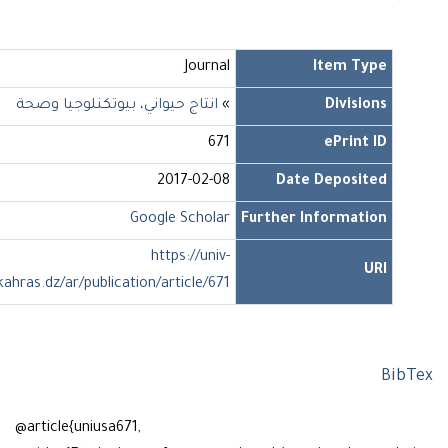
Journal
Item Type
Divisions
»
انتاج حيواني، بيوتكنلوجيا وصحة
671
ePrint ID
2017-02-08
Date Deposited
Google Scholar
Further Information
https://univ-
URI
soukahras.dz/ar/publication/article/671
Bib
@article{uniusa671,