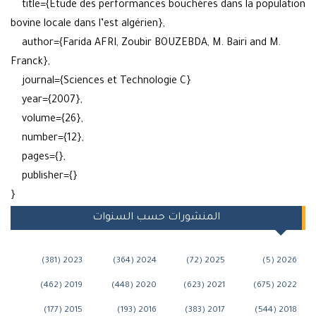
title={Etude des performances bouchères dans la populat
bovine locale dans l’est algérien},
author={Farida AFRI, Zoubir BOUZEBDA, M. Bairi and M.
Franck},
journal={Sciences et Technologie C}
year={2007},
volume={26},
number={12},
pages={},
publisher={}
}
المنشورات حسب السنوات
2023 (381)
2024 (364)
2025 (72)
2026 (
2019 (462)
2020 (448)
2021 (623)
2022 (6
2015 (177)
2016 (193)
2017 (383)
2018 (5