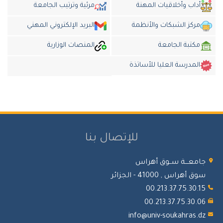
أداب وأخلاقيات المهنة
مرئية وترتيب الجامعة
مركز الشبكات والأنظمة
البريد الإلكتروني المهني
مكتبة الجامعة
المنصات الوزارية
المدرسة العليا للأساتذة
للإتصال بنا
جامعـــة ســوق أهراس
سوق أهراس , 41000 - الجزائر
00.213.37.75.30.15
00.213.37.75.30.06
info@univ-soukahras.dz