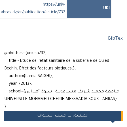
https://univ-
URI
soukahras.dz/ar/publication/article/732
Bib
@phdthesis{uniusa732,
title={Etude de l’état sanitaire de la subéraie de Ouled
Bechih. Effet des facteurs biotiques.},
author={Lamia SAIGHI},
year={2013},
school={جـــامعة محمـــد شــريف مســـاعديـــة - ســـوق أهـــراس -
UNIVERSITE MOHAMED CHERIF MESSAADIA SOUK - AHRAS}
}
المنشورات حسب السنوات