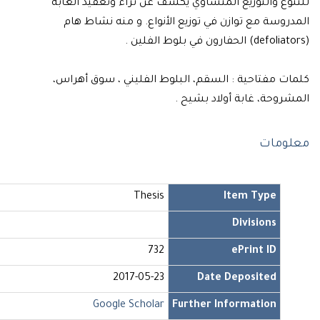
نوع والتوزيع المتساوي يكشف عن ثراء وتعقيد الغابة
دروسة مع توازن في توزيع الأنواع. و منه نشاط هام
ات مفتاحية : السقم، البلوط الفليني ، سوق أهراس،
شروحة، غابة أولاد بشيح .
لومات
Thesis
Item Type
Divisions
732
ePrint ID
2017-05-23
Date Deposited
Google Scholar
Further Information