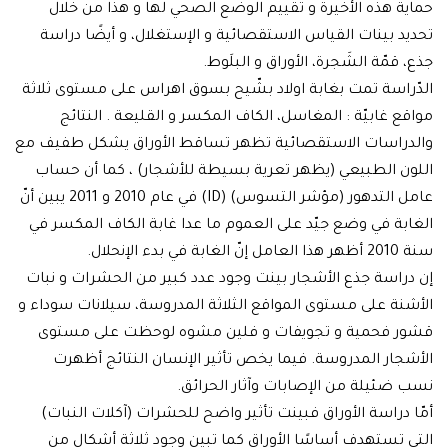
ية هذه الأخيرة و تقييم الوضع الصحي لها و هذا من خلال
يد بينات القياس الاستقصائية و الإستغلال، و أيضًا دراسة
 قمّة الشَجرة، الأوراق و البلَوط.
ّراسة تمت بغابة اولاد بشّيح بسوق اهراس على مستوى ثلاثة
قع غابيّة : المغاسل، الكاف المكسر و القليعة . النتائج
دراسات الاستقصائية تظهر تساقط الأوراق يشكل طفيف مع
ون الطبيعي (يظهر تعرية بسيطة للأشجار) ، كما أن حساب
عامل التدهور (مؤشر التسوس) (ID) في عام 2010 و 2011 يبين أنّ
ابة في وضع جيّد على العموم ما عدا غابة الكاف المكسر في
لغابة في بدء الإنحلال.
دراسة جذع الأشجار بينت وجود عدد كبير من الحشرات و نبات
شنة على مستوى المواقع الثلاثة المدروسة، سيلانات سوداء و
ر فحمية و تجويفات و فلين مشوه لوحظت على مستوى
شجار المدروسة. فيما يخص تأثير الإنسان النتائج أظهرت
 ضئيلة من الإصابات وآثار الحرائق.
ا دراسة الأوراق فبينت تأثير واضح للحشرات (آكلات النبات)
ي تستهدف أساسًا الأوراق كما تبين وجود ثلاثة أشكال من