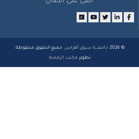
ابقى على اتصال
researchgate
youtube
twitter
LinkedIn
Faceboo
© 2026
جامعـــة ســوق أهراس
. جميع الحقوق محفوظة.
تطوير
مكتب الرقمنة