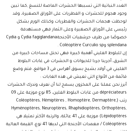
دد النباتية التي تسببها الحشرات الماصة للنسغ ,كما تبين
د هجوم للحشرات و الفطريات على الأوراق الصغيرة، وقد
ظت هجمات الحشرات والفطريات وكذلك الورم بشكل
سي على الأوراق الصغيرة وعلى الثمار فهي مستهدفة
خصوصًا من طرف حرشفيات الأجنحةCydia fagiglandana و Cydia
Coléoptère Curculio sp .
للبلوط الفليني أهمية كبيرة فهي تحتل مساحات كبيرة من
رق، أجرينا جردا للحيوانات و الحشرات في غابات البلوط
الفليني في أولاد بشيح بسوق أهراس في 3 مواقع، فتم وضع
مة من الأنواع التي تعيش في هذه الغابات :
ز نحن عملنا على المخزون يسمح لنا أن نعرف وندرك الحشرات
dépréciateurs من غابات البلوط الفلين، 85 نوع موزعة على 09
رتب (Coléoptères, Hémiptères , Homoptère, Dermaptère,
Hyménoptères, Neuroptères, Rhaphidioptères, Orthoptèr
Lépidoptères) موزعة على 41 عائلة، والرتبة الأكثر تمثيلا هي
Coléoptères / مغمدات الأجنحة التي لديها 41 نوع، القيمة العالية