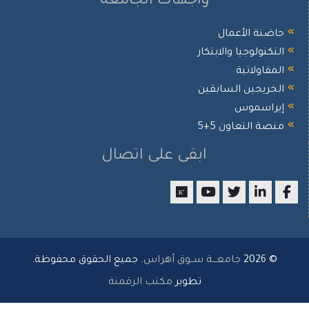
واجهات الجامعة
حاضنة الأعمال
التكنولوجيا والابتكار
المقاولاتية
الخريجين السابقين
إيراسموس
منصة التعاون 5+5
ابقى على اتصال
researchgate
youtube
twitter
LinkedIn
Facebook
© 2026
جامعـــة ســوق أهراس
. جميع الحقوق محفوظة.
تطوير
مكتب الرقمنة