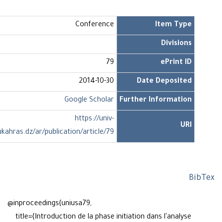
Conference
Item Type
Divisions
79
ePrint ID
2014-10-30
Date Deposited
Google Scholar
Further Information
https://univ-
URI
soukahras.dz/ar/publication/article/79
BibT
@inproceedings{uniusa79,
title={Introduction de la phase initiation dans l'analyse