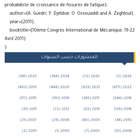
probabiliste de croissance de fissures de fatigue},
author={A. Guedri, Y. Djebbar, O. Ossouaddi and A. Zeghloul
year={2011},
booktitle={10ème Congrès International de Mécanique, 19-
Avril 2011}
}
المنشورات حسب السنوات
2023 (381)
2024 (364)
2025 (72)
2026 (5)
2019 (462)
2020 (448)
2021 (623)
2022 (675)
2015 (177)
2016 (193)
2017 (383)
2018 (544)
2011 (33)
2012 (72)
2013 (82)
2014 (126)
2007 (21)
2008 (29)
2009 (40)
2010 (34)
2001 (2)
2003 (1)
2005 (7)
2006 (10)