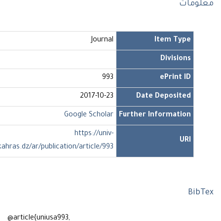
لومات
Journal
Item Type
Divisions
993
ePrint ID
2017-10-23
Date Deposited
Google Scholar
Further Information
https://univ-
URI
soukahras.dz/ar/publication/article/993
Bib
@article{uniusa993,