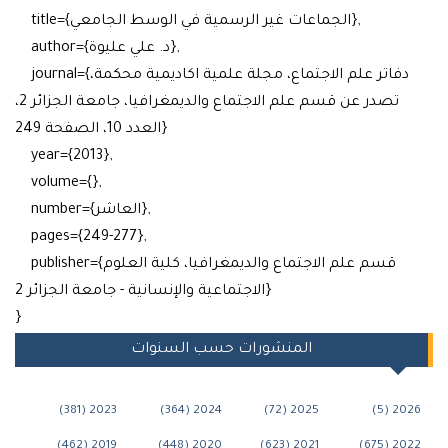
title={الجماعات غير الرسمية في الوسط الجامعي},
author={د. علي عليوة},
journal={دفاتر علم الاجتماع، مجلة علمية اكاديمية محكمة،
تصدر عن قسم علم الاجتماع والديمغرافيا، جامعة الجزائر 2،
العدد 10، الصفحة 249}
year={2013},
volume={},
number={العاشر},
pages={249-277},
publisher={قسم علم الاجتماع والديمغرافيا، كلية العلوم
الاجتماعية والإنسانية - جامعة الجزائر 2}
}
المنشورات حسب السنوات
2023 (381)
2024 (364)
2025 (72)
2026 (
2019 (462)
2020 (448)
2021 (623)
2022 (6