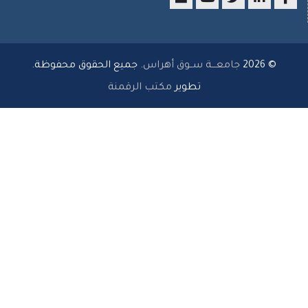
researchgate
youtube
twitter
LinkedIn
Faceboo
© 2026
جامعـــة ســوق أهراس
. جميع الحقوق محفوظة.
تطوير
مكتب الرقمنة