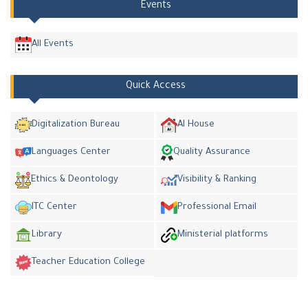
Events
All Events
Quick Access
Digitalization Bureau
AI House
Languages Center
Quality Assurance
Ethics & Deontology
Visibility & Ranking
ITC Center
Professional Email
Library
Ministerial platforms
Teacher Education College