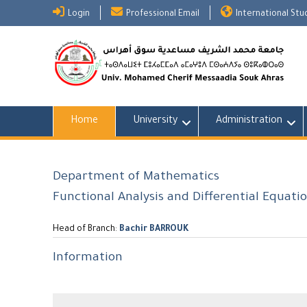
Skip
Login
Professional Email
International St
to
content
Home
University
Administration
Department of Mathematics
Functional Analysis and Differential Equati
Head of Branch:
Bachir BARROUK
Information