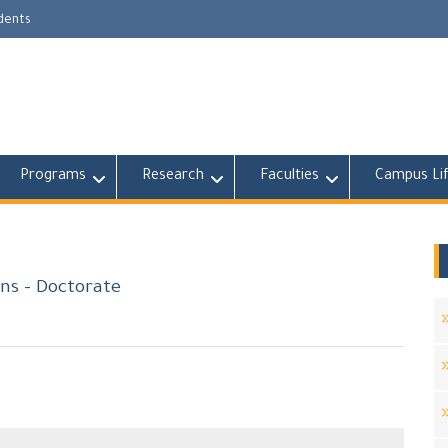
udents
Programs
Research
Faculties
Campus Li
ons - Doctorate