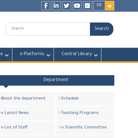
EN
Facebook
LinkedIn
twitter
youtube
researchgate
Search:
fe
e-Platforms
Central Library
Department
About the department
Schedule
» Latest News
Teaching Programs
» List of Staff
» Scientific Committee