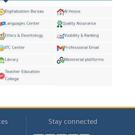
Digitalization Bureau
AI House
Languages Center
Quality Assurance
Ethics & Deontology
Visibility & Ranking
ITC Center
Professional Email
Library
Ministerial platforms
Teacher Education
College
ces
Stay connected