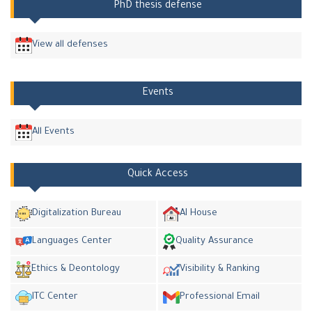
PhD thesis defense
View all defenses
Events
All Events
Quick Access
Digitalization Bureau
AI House
Languages Center
Quality Assurance
Ethics & Deontology
Visibility & Ranking
ITC Center
Professional Email