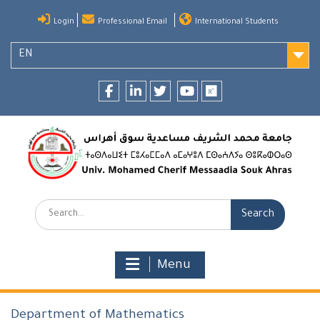
Skip
Login
Professional Email
International Students
to
content
EN
Facebook
LinkedIn
twitter
youtube
researchgate
Search:
Menu
Department of Mathematics