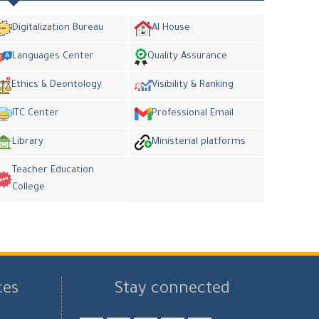
Digitalization Bureau
AI House
Languages Center
Quality Assurance
Ethics & Deontology
Visibility & Ranking
ITC Center
Professional Email
Library
Ministerial platforms
Teacher Education
College
ces
Stay connected