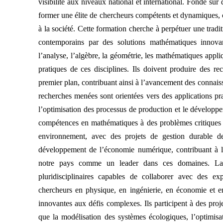
visibilité aux niveaux national et international. Fondé su
former une élite de chercheurs compétents et dynamiques, c
à la société. Cette formation cherche à perpétuer une trad
contemporains par des solutions mathématiques innovan
l’analyse, l’algèbre, la géométrie, les mathématiques appliq
pratiques de ces disciplines. Ils doivent produire des re
premier plan, contribuant ainsi à l’avancement des connais
recherches menées sont orientées vers des applications prat
l’optimisation des processus de production et le développ
compétences en mathématiques à des problèmes critiques 
environnement, avec des projets de gestion durable des
développement de l’économie numérique, contribuant à l’es
notre pays comme un leader dans ces domaines. La 
pluridisciplinaires capables de collaborer avec des ex
chercheurs en physique, en ingénierie, en économie et en
innovantes aux défis complexes. Ils participent à des pro
que la modélisation des systèmes écologiques, l’optimisat