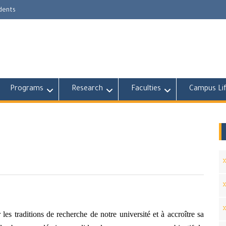
udents
Programs
Research
Faculties
Campus Li
es traditions de recherche de notre université et à accroître sa