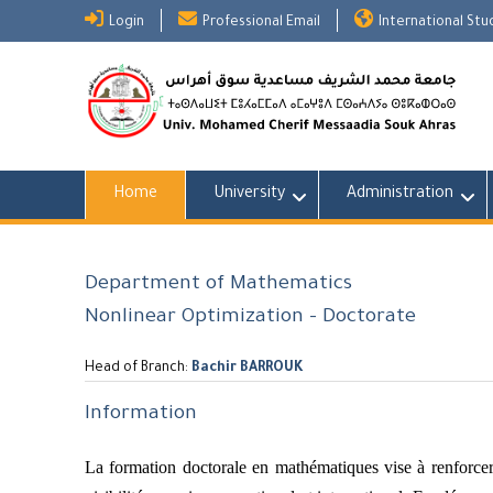
Skip
Login
Professional Email
International St
to
content
Home
University
Administration
Department of Mathematics
Nonlinear Optimization - Doctorate
Head of Branch:
Bachir BARROUK
Information
La formation doctorale en mathématiques vise à renforcer l