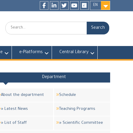
EN
Facebook
LinkedIn
twitter
youtube
researchgate
Search:
fe
e-Platforms
Central Library
Department
About the department
Schedule
» Latest News
Teaching Programs
» List of Staff
» Scientific Committee