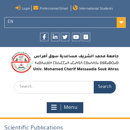
Skip
Login
Professional Email
International Students
to
content
EN
Facebook
LinkedIn
twitter
youtube
researchgate
Search:
Menu
Scientific Publications