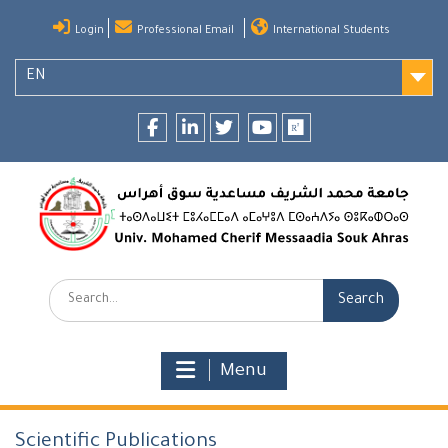
Skip
Login
Professional Email
International Students
to
content
EN
Facebook
LinkedIn
twitter
youtube
researchgate
Search:
Menu
Scientific Publications