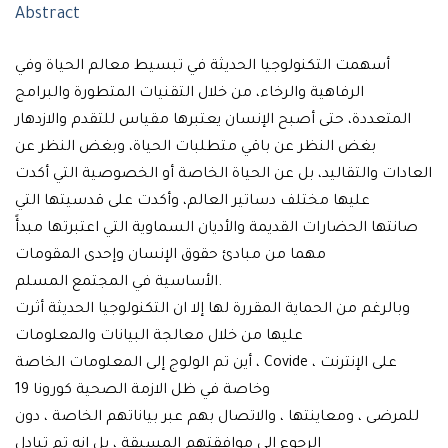
Abstract
أسهمت التكنولوجيا الحديثة في تبسيط معالم الحياة وفي
الرفاهية والرخاء، من خلال التقنيات المتطورة والبرامج
المتعددة، حتى أصبح الإنسان يعتبرها مقياس للتقدم والازدهار
بغض النظر عن باقي متطلبات الحياة، وبغض النظر عن
العادات والتقاليد، بل عن الحياة الخاصة أو الخصوصية التي أكدت
عليها مختلف دساتير العالم، وأكدت على قدسيتها التي
صانتها الحضارات القديمة والأديان السماوية التي اعتبرتها مبدأً
مهما من مبادئ حقوق الإنسان وإحدى المقومات
الأساسية في المجتمع المسلم.
وبالرغم من الحماية المقررة لها إلا ان التكنولوجيا الحديثة أثرت
عليها من خلال معالجة البيانات والمعلومات
أين تم الولوج إلى المعلومات الخاصة ، Covide على الإنترنت ،
وخاصة في ظل الازمة الصحية كورونا 19
للمرضى ، ومعاينتها ، والاتصال بهم عبر بياناتهم الخاصة ، دون
الرجوع إلى موافقتهم المسبقة ، بل انه تم تبادل