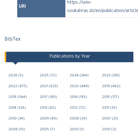
https://univ-
URI
soukahras.dz/en/publication/artic
BibTex
Publications by Year
2026 (5)
2025 (72)
2024 (364)
2023 (381)
2022 (675)
2021 (623)
2020 (448)
2019 (462)
2018 (544)
2017 (383)
2016 (193)
2015 (177)
2014 (126)
2013 (82)
2012 (72)
2011 (33)
2010 (34)
2009 (40)
2008 (29)
2007 (21)
2006 (10)
2005 (7)
2003 (1)
2001 (2)