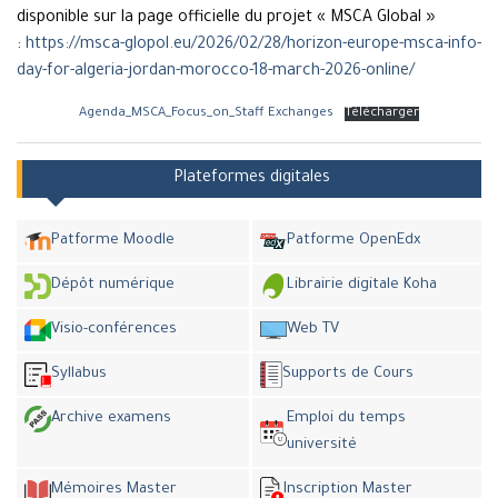
disponible sur la page officielle du projet « MSCA Global »
:
https://msca-glopol.eu/2026/02/28/horizon-europe-msca-info-
day-for-algeria-jordan-morocco-18-march-2026-online/
Agenda_MSCA_Focus_on_Staff Exchanges
Télécharger
Plateformes digitales
Patforme Moodle
Patforme OpenEdx
Dépôt numérique
Librairie digitale Koha
Visio-conférences
Web TV
Syllabus
Supports de Cours
Archive examens
Emploi du temps
université
Mémoires Master
Inscription Master