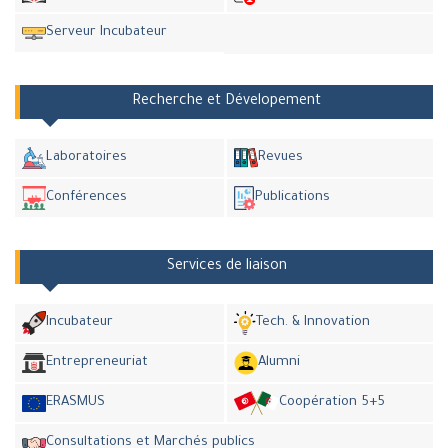
Serveur Incubateur
Recherche et Dévelopement
Laboratoires
Revues
Conférences
Publications
Services de liaison
Incubateur
Tech. & Innovation
Entrepreneuriat
Alumni
ERASMUS
Coopération 5+5
Consultations et Marchés publics