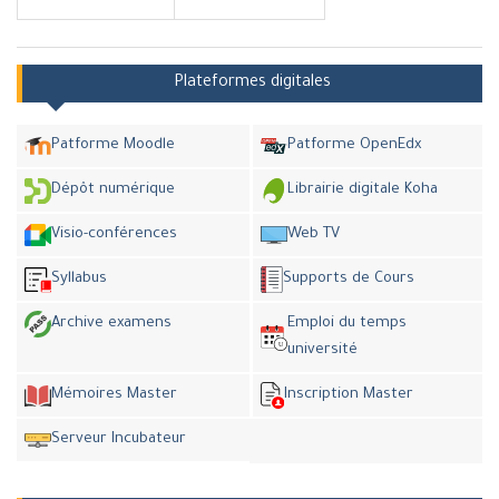
Plateformes digitales
Patforme Moodle
Patforme OpenEdx
Dépôt numérique
Librairie digitale Koha
Visio-conférences
Web TV
Syllabus
Supports de Cours
Archive examens
Emploi du temps
université
Mémoires Master
Inscription Master
Serveur Incubateur