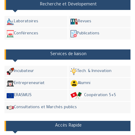
Recherche et Dévelopement
Laboratoires
Revues
Conférences
Publications
Services de liaison
Incubateur
Tech. & Innovation
Entrepreneuriat
Alumni
ERASMUS
Coopération 5+5
Consultations et Marchés publics
Accès Rapide