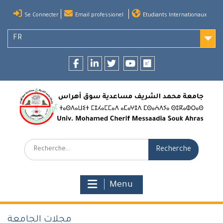
Skip
Se Connecter
Email professionel
Etudiants Internationaux
to
content
FR
Facebook
LinkedIn
twitter
youtube
researchgate
Recherche:
Menu
مجلات الجامعة