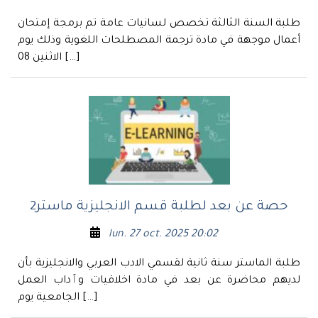
طلبة السنة الثالثة تخصص لسانيات عامة تم برمجة إمتحان
أعمال موجهة في مادة ترجمة المصطلحات اللغوية وذلك يوم
الاثنين 08 […]
حصة عن بعد لطلبة قسم الانجليزية ماستر2
lun. 27 oct. 2025 20:02
طلبة الماستر سنة ثانية لقسمي الادب العربي والانجليزية بأن
لديهم محاضرة عن بعد في مادة اخلاقيات وٱداب العمل
الجامعية يوم […]