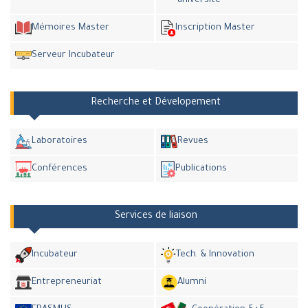
université
Mémoires Master
Inscription Master
Serveur Incubateur
Recherche et Dévelopement
Laboratoires
Revues
Conférences
Publications
Services de liaison
Incubateur
Tech. & Innovation
Entrepreneuriat
Alumni