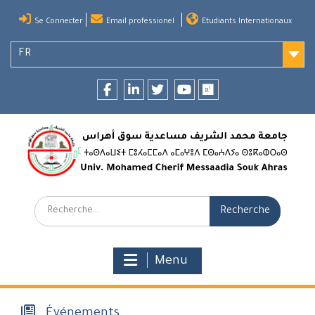
Skip
Se Connecter
Email professionel
Etudiants Internationaux
to
content
FR
Facebook
LinkedIn
twitter
youtube
researchgate
Recherche:
Menu
Événements