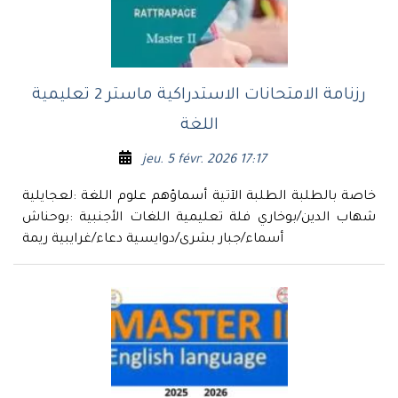
رزنامة الامتحانات الاستدراكية ماستر 2 تعليمية
اللغة
jeu. 5 févr. 2026 17:17
خاصة بالطلبة الطلبة الآتية أسماؤهم علوم اللغة :لعجايلية
شهاب الدين/بوخاري فلة تعليمية اللغات الأجنبية :بوحناش
أسماء/جبار بشرى/دوايسية دعاء/غرايبية ريمة