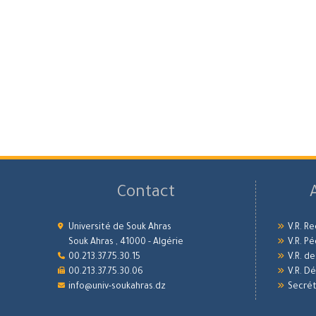
Contact
Université de Souk Ahras
V.R. R
Souk Ahras , 41000 - Algérie
V.R. P
00.213.37.75.30.15
V.R. d
00.213.37.75.30.06
V.R. 
info@univ-soukahras.dz
Secrét