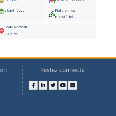
Centre TIC
Email professionel
Bibliothèque
Plateformes
ministèrielles
Ecole Normale
Supérieur
son
Restez connecté
Facebook
LinkedIn
twitter
youtube
researchgate