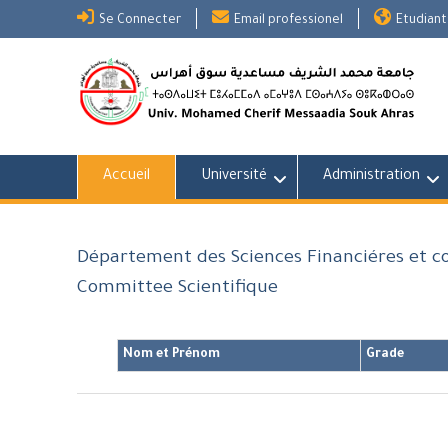
Skip
Se Connecter
Email professionel
Etudiant
to
content
Accueil
Université
Administration
Département des Sciences Financiéres et c
Committee Scientifique
Nom et Prénom
Grade