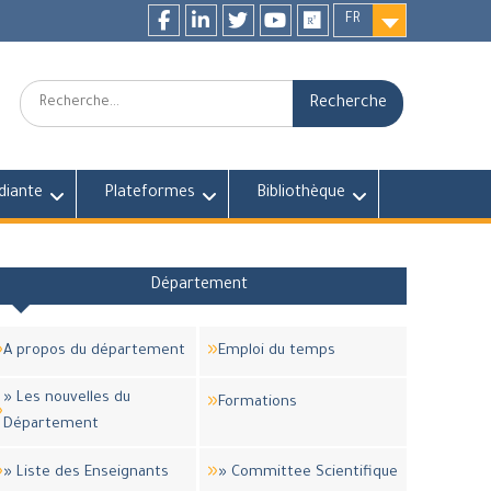
FR
Facebook
LinkedIn
twitter
youtube
researchgate
Recherche:
diante
Plateformes
Bibliothèque
Département
A propos du département
Emploi du temps
» Les nouvelles du
Formations
Département
» Liste des Enseignants
» Committee Scientifique