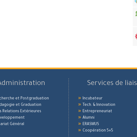
Administration
Services de liai
echerche et Postgraduation
Incubateur
édagogie et Graduation
Tech. & Innovation
es Relations Extérieures
Entrepreneuriat
Développement
Alumni
ariat Général
ERASMUS
Coopération 5+5