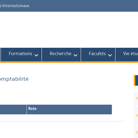
s Internationaux
Formations
Recherche
Facultés
Vie étu
omptabilité
Role