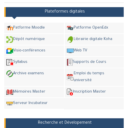
Plateformes digitales
Patforme Moodle
Patforme OpenEdx
Dépôt numérique
Librairie digitale Koha
Visio-conférences
Web TV
Syllabus
Supports de Cours
Archive examens
Emploi du temps
université
Mémoires Master
Inscription Master
Serveur Incubateur
Recherche et Dévelopement