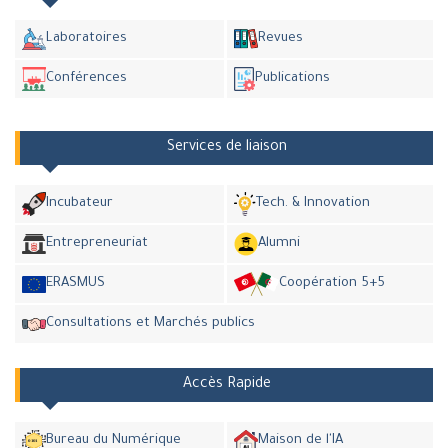
Laboratoires
Revues
Conférences
Publications
Services de liaison
Incubateur
Tech. & Innovation
Entrepreneuriat
Alumni
ERASMUS
Coopération 5+5
Consultations et Marchés publics
Accès Rapide
Bureau du Numérique
Maison de l'IA