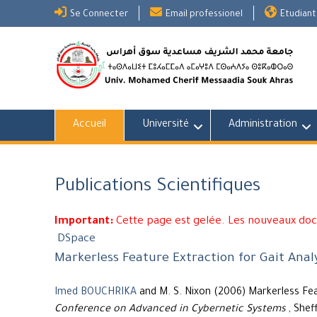
Skip
Se Connecter
Email professionel
Etudiant
to
content
Accueil
Université
Administration
Publications Scientifiques
Important:
Cette page est gelée. Les nouveaux do
DSpace
Markerless Feature Extraction for Gait Anal
Imed BOUCHRIKA
and M. S. Nixon (2006) Markerless Fea
Conference on Advanced in Cybernetic Systems
, Sheff