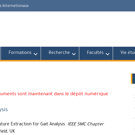
s Internationaux
Formations
Recherche
Facultés
Vie étu
cuments sont maintenant dans le dépôt numérique
ysis
ture Extraction for Gait Analysis.
IEEE SMC Chapter
ield, UK