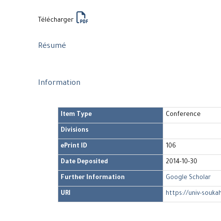
Télécharger
Résumé
Information
Item Type
Conference
Divisions
ePrint ID
106
Date Deposited
2014-10-30
Further Information
Google Scholar
URI
https://univ-souka