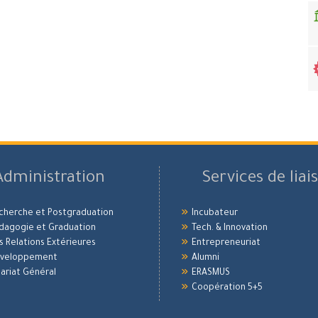
Administration
Services de liai
echerche et Postgraduation
Incubateur
édagogie et Graduation
Tech. & Innovation
es Relations Extérieures
Entrepreneuriat
Développement
Alumni
ariat Général
ERASMUS
Coopération 5+5