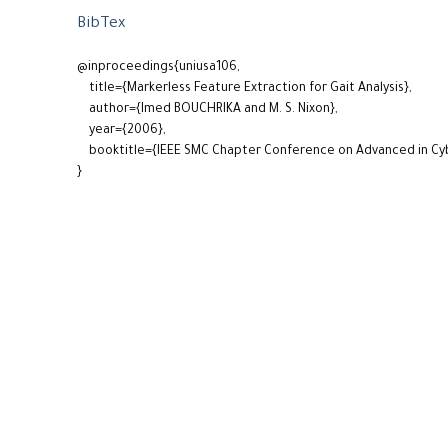
BibTex
@inproceedings{uniusa106,
title={Markerless Feature Extraction for Gait Analysis},
author={Imed BOUCHRIKA and M. S. Nixon},
year={2006},
booktitle={IEEE SMC Chapter Conference on Advanced in Cy
}