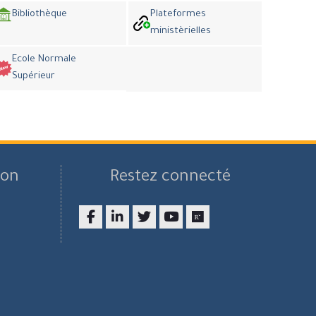
Bibliothèque
Plateformes
ministèrielles
Ecole Normale
Supérieur
son
Restez connecté
Facebook
LinkedIn
twitter
youtube
researchgate