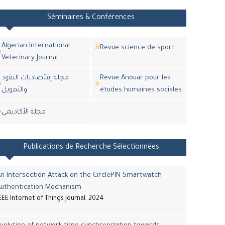
Séminaires & Conférences
Algerian International
Revue science de sport
Veterinary Journal
مجلة إقتصاديات النقود
Revue Anouar pour les
والتمويل
études humaines sociales
مجلة اﻷكاديمي
Publications de Recherche Sélectionnées
n Intersection Attack on the CirclePIN Smartwatch
Authentication Mechanism
EEE Internet of Things Journal, 2024