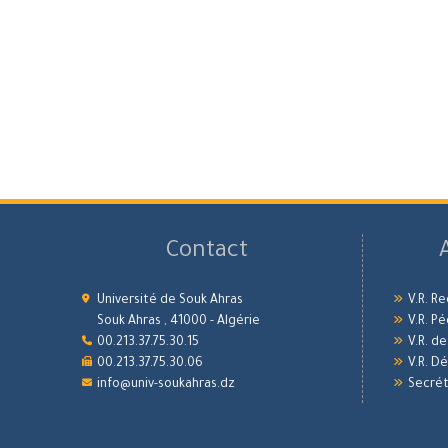
Contact
Université de Souk Ahras
V.R. R
Souk Ahras , 41000 - Algérie
V.R. P
00.213.37.75.30.15
V.R. d
00.213.37.75.30.06
V.R. 
info@univ-soukahras.dz
Secrét