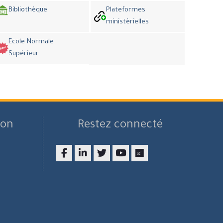
Bibliothèque
Plateformes
ministèrielles
Ecole Normale
Supérieur
son
Restez connecté
Facebook
LinkedIn
twitter
youtube
researchgate