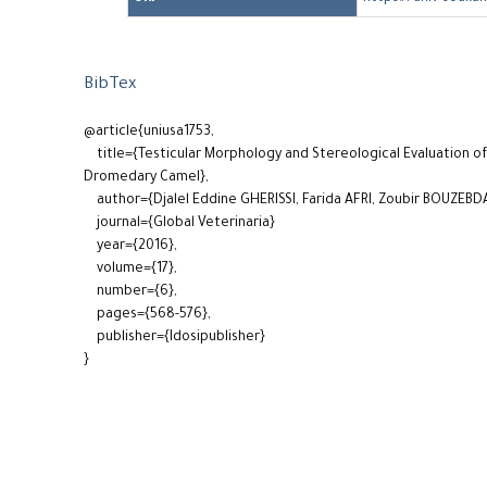
BibTex
@article{uniusa1753,
title={Testicular Morphology and Stereological Evaluation of
Dromedary Camel},
author={Djalel Eddine GHERISSI, Farida AFRI, Zoubir BOUZEBD
journal={Global Veterinaria}
year={2016},
volume={17},
number={6},
pages={568-576},
publisher={Idosipublisher}
}