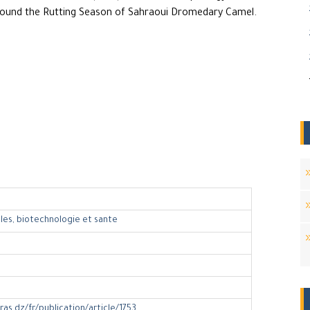
Around the Rutting Season of Sahraoui Dromedary Camel.
les, biotechnologie et sante
ras.dz/fr/publication/article/1753