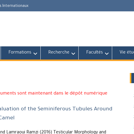
s Internationaux
Formations
Recherche
Facultés
Vie étu
cuments sont maintenant dans le dépôt numérique
aluation of the Seminiferous Tubules Around
 Camel
nd Lamraoui Ramzi (2016) Testicular Morphology and