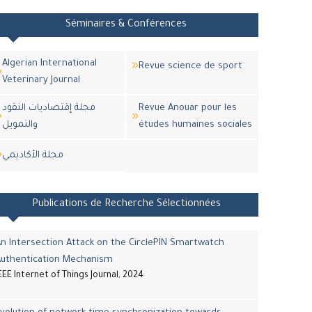
Séminaires & Conférences
Algerian International
Revue science de sport
Veterinary Journal
مجلة إقتصاديات النقود
Revue Anouar pour les
والتمويل
études humaines sociales
مجلة اﻷكاديمي
Publications de Recherche Sélectionnées
n Intersection Attack on the CirclePIN Smartwatch
Authentication Mechanism
EEE Internet of Things Journal, 2024