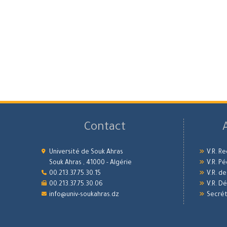
Contact
Université de Souk Ahras
V.R. R
Souk Ahras , 41000 - Algérie
V.R. P
00.213.37.75.30.15
V.R. d
00.213.37.75.30.06
V.R. 
info@univ-soukahras.dz
Secrét