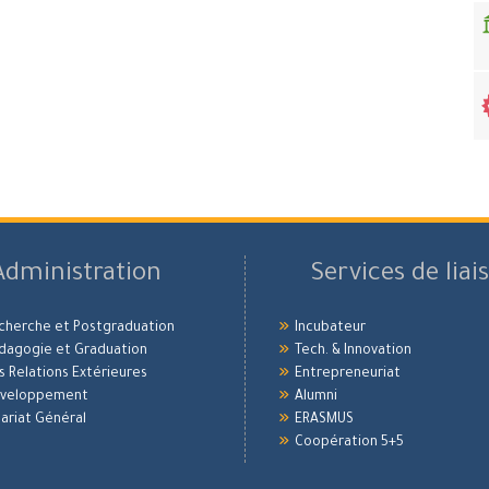
Administration
Services de liai
echerche et Postgraduation
Incubateur
édagogie et Graduation
Tech. & Innovation
es Relations Extérieures
Entrepreneuriat
Développement
Alumni
ariat Général
ERASMUS
Coopération 5+5