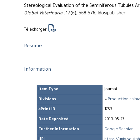
Stereological Evaluation of the Seminiferous Tubules 
Global Veterinaria
, 17(6), 568-576, Idosipublisher
Télécharger
Résumé
Information
Item Type
Journal
Divisions
»
Production anima
ePrint ID
1753
Date Deposited
2019-05-27
Further Information
Google Scholar
URI
https://univ-soukah