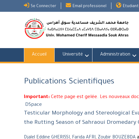
Skip
Se Connecter
Email professionel
Etudiant
to
content
Accueil
Université
Administration
Publications Scientifiques
Important:
Cette page est gelée. Les nouveaux do
DSpace
Testicular Morphology and Stereological Ev
the Rutting Season of Sahraoui Dromedary
Djalel Eddine GHERISSI
,
Farida AFRI
,
Zoubir BOUZEBDA
a