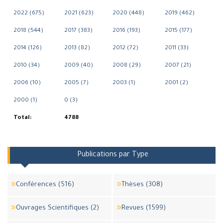
2022 (675)
2021 (623)
2020 (448)
2019 (462)
2018 (544)
2017 (383)
2016 (193)
2015 (177)
2014 (126)
2013 (82)
2012 (72)
2011 (33)
2010 (34)
2009 (40)
2008 (29)
2007 (21)
2006 (10)
2005 (7)
2003 (1)
2001 (2)
2000 (1)
0 (3)
Total:
4788
Publications par Type
Conférences (516)
Thèses (308)
Ouvrages Scientifiques (2)
Revues (1599)