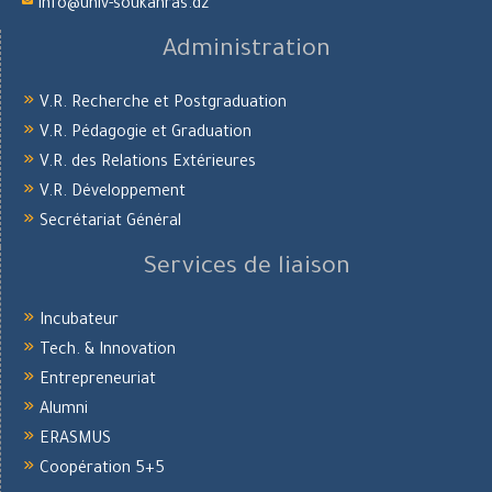
info@univ-soukahras.dz
Administration
V.R. Recherche et Postgraduation
V.R. Pédagogie et Graduation
V.R. des Relations Extérieures
V.R. Développement
Secrétariat Général
Services de liaison
Incubateur
Tech. & Innovation
Entrepreneuriat
Alumni
ERASMUS
Coopération 5+5