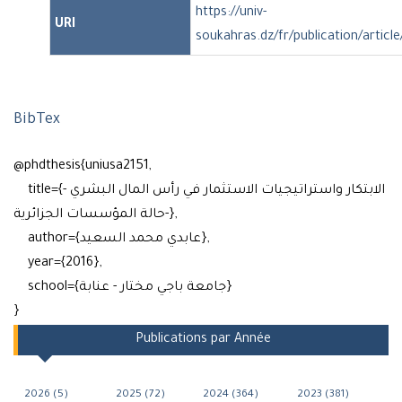
https://univ-
URI
soukahras.dz/fr/publication/article
BibTex
@phdthesis{uniusa2151,
title={الابتكار واستراتيجيات الاستثمار في رأس المال البشري -
حالة المؤسسات الجزائرية-},
author={عابدي محمد السعيد},
year={2016},
school={جامعة باجي مختار - عنابة}
}
Publications par Année
2026 (5)
2025 (72)
2024 (364)
2023 (381)