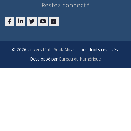
Restez connecté
Facebook
LinkedIn
twitter
youtube
researchgate
© 2026
Université de Souk Ahras
. Tous droits réservés.
Developpé par
Bureau du Numérique