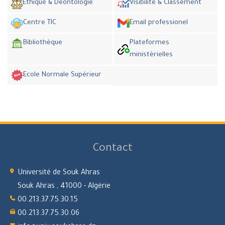
Ethique & Déontologie
Visibilité & Classement
Centre TIC
Email professionel
Bibliothèque
Plateformes
ministèrielles
Ecole Normale Supérieur
Contact
Université de Souk Ahras
Souk Ahras , 41000 - Algérie
00.213.37.75.30.15
00.213.37.75.30.06