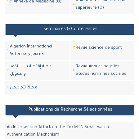
» Annexe d'Ecole normale
» Annexe de Médecine (0)
supérieure (0)
Séminaires & Conférences
Algerian International
Revue science de sport
Veterinary Journal
مجلة إقتصاديات النقود
Revue Anouar pour les
والتمويل
études humaines sociales
مجلة اﻷكاديمي
Publications de Recherche Sélectionnées
An Intersection Attack on the CirclePIN Smartwatch
Authentication Mechanism