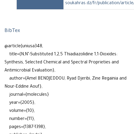
soukahras.dz/fr/publication/articl
BibTex
@article{uniusa348,
title={N,N’-Substituted 1,2,5 Thiadiazolidine 1,1-Dioxides:
Synthesis, Selected Chemical and Spectral Proprieties and
Antimicrobial Evaluation},
author={Amel BENDJEDDOU, Ryad Djeribi, Zine Regainia and
Nour-Eddine Aouf},
journal={molecules}
year={2005},
volume={10},
number={11},
pages={1387-1398},