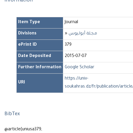
Information
Item Type
Journal
Divisions
»
مجلة أبوليوس
ePrint ID
379
Date Deposited
2015-07-07
Further Information
Google Scholar
https://univ-
URI
soukahras.dz/fr/publication/article
BibTex
@article{uniusa379,