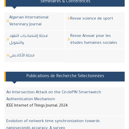
Séminaires & Conférences
Algerian International
Revue science de sport
Veterinary Journal
مجلة إقتصاديات النقود
Revue Anouar pour les
والتمويل
études humaines sociales
مجلة اﻷكاديمي
Publications de Recherche Sélectionnées
An Intersection Attack on the CirclePIN Smartwatch
Authentication Mechanism
IEEE Internet of Things Journal, 2024
Evolution of network time synchronization towards
nanoseconds accuracy: A survey