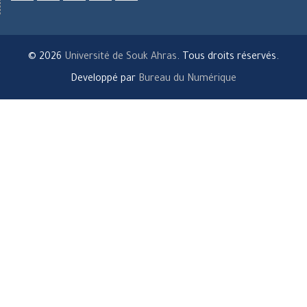
Facebook
LinkedIn
twitter
youtube
researchgate
© 2026
Université de Souk Ahras
. Tous droits réservés.
Developpé par
Bureau du Numérique