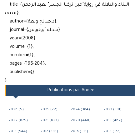
title={البناء والدلالة في رواية"حين تركنا الجسر" لعبد الرحمن
منيف},
author={د.صالح ولعة},
journal={مجلة أبوليوس}
year={2008},
volume={1},
number={1},
pages={195-204},
publisher={}
}
Publications par Année
2026 (5)
2025 (72)
2024 (364)
2023 (381)
2022 (675)
2021 (623)
2020 (448)
2019 (462)
2018 (544)
2017 (383)
2016 (193)
2015 (177)