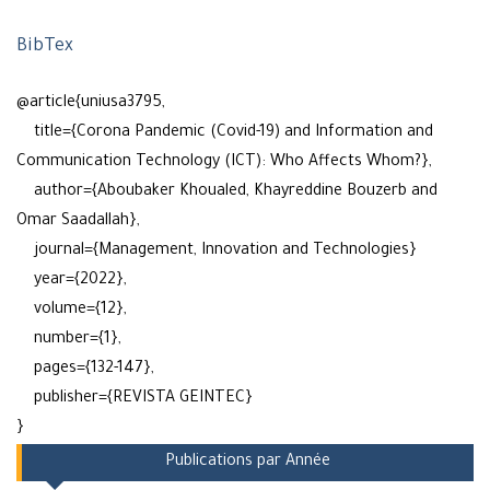
BibTex
@article{uniusa3795,
title={Corona Pandemic (Covid-19) and Information and
Communication Technology (ICT): Who Affects Whom?},
author={Aboubaker Khoualed, Khayreddine Bouzerb and
Omar Saadallah},
journal={Management, Innovation and Technologies}
year={2022},
volume={12},
number={1},
pages={132-147},
publisher={REVISTA GEINTEC}
}
Publications par Année