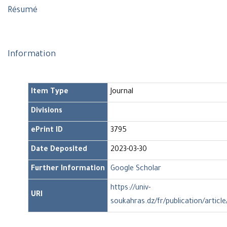
Résumé
Information
Item Type
Journal
Divisions
ePrint ID
3795
Date Deposited
2023-03-30
Further Information
Google Scholar
https://univ-
URI
soukahras.dz/fr/publication/articl