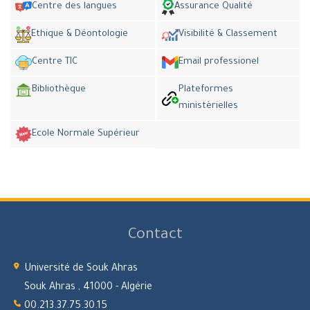
Centre des langues
Assurance Qualité
Ethique & Déontologie
Visibilité & Classement
Centre TIC
Email professionel
Bibliothèque
Plateformes
ministèrielles
Ecole Normale Supérieur
Contact
Université de Souk Ahras
Souk Ahras , 41000 - Algérie
00.213.37.75.30.15