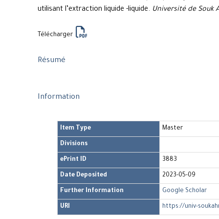
utilisant l’extraction liquide -liquide.
Université de Souk 
Télécharger
Résumé
Information
Item Type
Master
Divisions
ePrint ID
3883
Date Deposited
2023-05-09
Further Information
Google Scholar
URI
https://univ-soukah