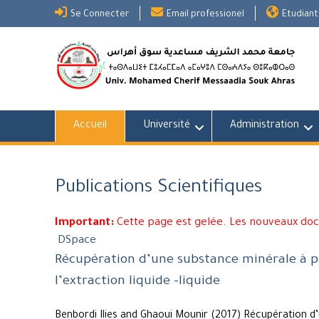
Skip
Se Connecter
Email professionel
Etudiant
to
content
Accueil
Université
Administration
Publications Scientifiques
Important:
Cette page est gelée. Les nouveaux do
DSpace
Récupération d’une substance minérale à par
l’extraction liquide -liquide
Benbordi Ilies and Ghaoui Mounir (2017) Récupération d’