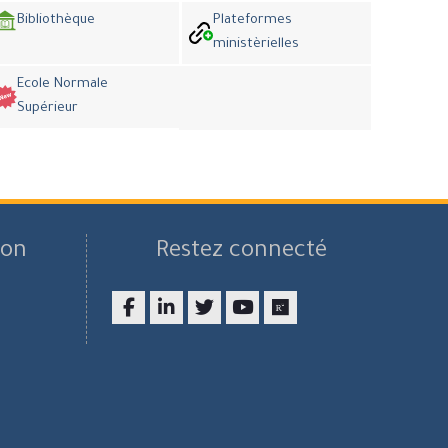
Bibliothèque
Plateformes
ministèrielles
Ecole Normale
Supérieur
son
Restez connecté
Facebook
LinkedIn
twitter
youtube
researchgate