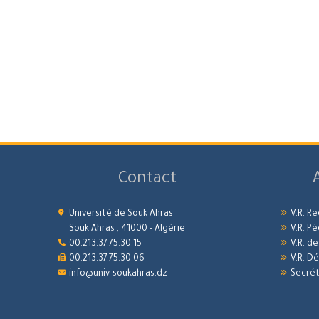
Contact
Université de Souk Ahras
V.R. R
Souk Ahras , 41000 - Algérie
V.R. P
00.213.37.75.30.15
V.R. d
00.213.37.75.30.06
V.R. 
info@univ-soukahras.dz
Secrét