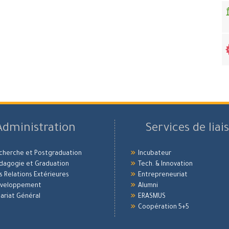
Administration
Services de liai
echerche et Postgraduation
Incubateur
édagogie et Graduation
Tech. & Innovation
es Relations Extérieures
Entrepreneuriat
Développement
Alumni
ariat Général
ERASMUS
Coopération 5+5