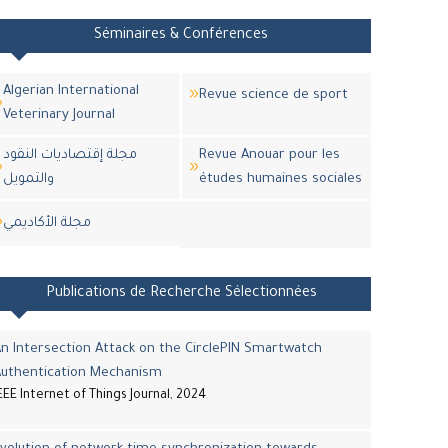
Séminaires & Conférences
Algerian International
Revue science de sport
Veterinary Journal
مجلة إقتصاديات النقود
Revue Anouar pour les
والتمويل
études humaines sociales
مجلة اﻷكاديمي
Publications de Recherche Sélectionnées
n Intersection Attack on the CirclePIN Smartwatch
Authentication Mechanism
EEE Internet of Things Journal, 2024