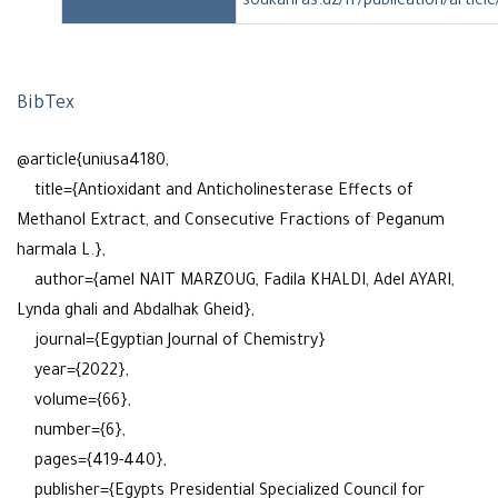
soukahras.dz/fr/publication/articl
BibTex
@article{uniusa4180,
title={Antioxidant and Anticholinesterase Effects of
Methanol Extract, and Consecutive Fractions of Peganum
harmala L.},
author={amel NAIT MARZOUG, Fadila KHALDI, Adel AYARI,
Lynda ghali and Abdalhak Gheid},
journal={Egyptian Journal of Chemistry}
year={2022},
volume={66},
number={6},
pages={419-440},
publisher={Egypts Presidential Specialized Council for