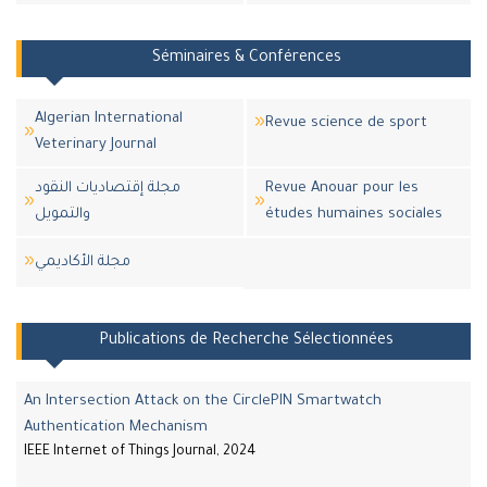
Séminaires & Conférences
Algerian International
Revue science de sport
Veterinary Journal
مجلة إقتصاديات النقود
Revue Anouar pour les
والتمويل
études humaines sociales
مجلة اﻷكاديمي
Publications de Recherche Sélectionnées
An Intersection Attack on the CirclePIN Smartwatch
Authentication Mechanism
IEEE Internet of Things Journal, 2024