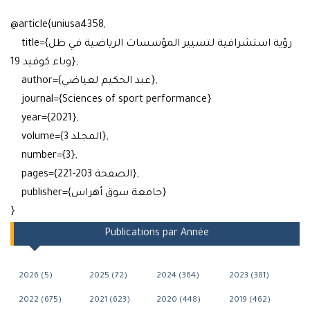
@article{uniusa4358,
title={رؤية استشرافية لتسيير المؤسسات الرياضية في ظل
وباء كوفيد 19},
author={عبد الحكيم لعياضي},
journal={Sciences of sport performance}
year={2021},
volume={المجلد 3},
number={3},
pages={الصفحة 203-221},
publisher={جامعة سوق أهراس}
}
Publications par Année
2026 (5)
2025 (72)
2024 (364)
2023 (381)
2022 (675)
2021 (623)
2020 (448)
2019 (462)