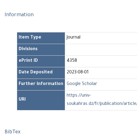
Information
Item Type
Journal
Divisions
ePrint ID
4358
Date Deposited
2023-08-01
Further Information
Google Scholar
https://univ-
URI
soukahras.dz/fr/publication/articl
BibTex