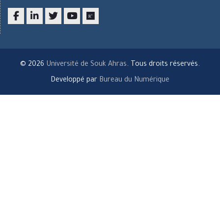
Facebook
LinkedIn
twitter
youtube
researchgate
© 2026
Université de Souk Ahras
. Tous droits réservés.
Developpé par
Bureau du Numérique