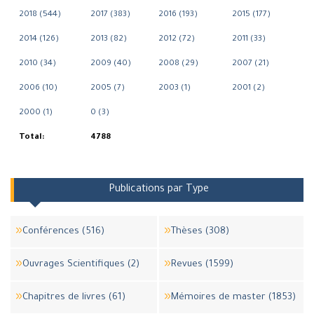
2018 (544)
2017 (383)
2016 (193)
2015 (177)
2014 (126)
2013 (82)
2012 (72)
2011 (33)
2010 (34)
2009 (40)
2008 (29)
2007 (21)
2006 (10)
2005 (7)
2003 (1)
2001 (2)
2000 (1)
0 (3)
Total:
4788
Publications par Type
Conférences (516)
Thèses (308)
Ouvrages Scientifiques (2)
Revues (1599)
Chapitres de livres (61)
Mémoires de master (1853)