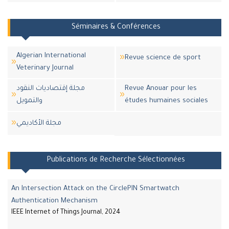
Séminaires & Conférences
Algerian International
Revue science de sport
Veterinary Journal
مجلة إقتصاديات النقود
Revue Anouar pour les
والتمويل
études humaines sociales
مجلة اﻷكاديمي
Publications de Recherche Sélectionnées
An Intersection Attack on the CirclePIN Smartwatch
Authentication Mechanism
IEEE Internet of Things Journal, 2024