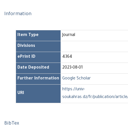
Information
Item Type
Journal
Divisions
ePrint ID
4364
Date Deposited
2023-08-01
Further Information
Google Scholar
https://univ-
URI
soukahras.dz/fr/publication/articl
BibTex