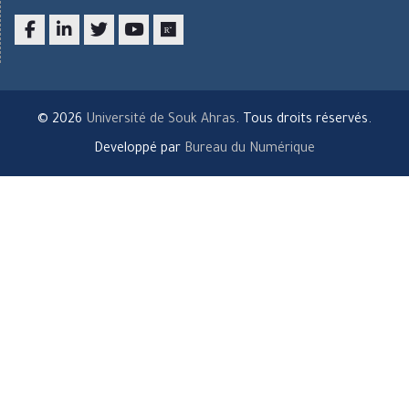
Facebook
LinkedIn
twitter
youtube
researchgate
© 2026
Université de Souk Ahras
. Tous droits réservés.
Developpé par
Bureau du Numérique