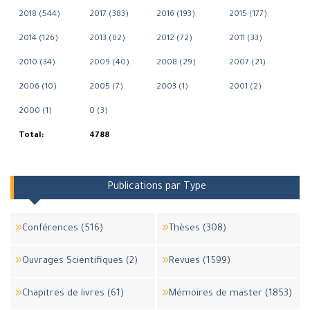
2018 (544)
2017 (383)
2016 (193)
2015 (177)
2014 (126)
2013 (82)
2012 (72)
2011 (33)
2010 (34)
2009 (40)
2008 (29)
2007 (21)
2006 (10)
2005 (7)
2003 (1)
2001 (2)
2000 (1)
0 (3)
Total:
4788
Publications par Type
Conférences (516)
Thèses (308)
Ouvrages Scientifiques (2)
Revues (1599)
Chapitres de livres (61)
Mémoires de master (1853)