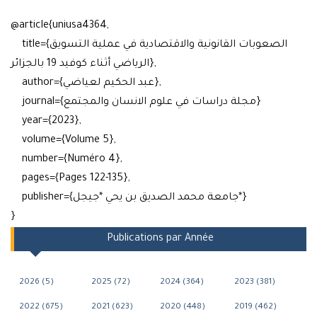
@article{uniusa4364,
title={الصعوبات القانونية والاقتصادية في عملية التسويق
الرياضي أثناء كوفيد 19 بالجزائر},
author={عبد الحكيم لعياضي},
journal={مجلة دراسات في علوم الانسان والمجتمع}
year={2023},
volume={Volume 5},
number={Numéro 4},
pages={Pages 122-135},
publisher={جامعة محمد الصديق بن يحي *جيجل*}
}
Publications par Année
2026 (5)
2025 (72)
2024 (364)
2023 (381)
2022 (675)
2021 (623)
2020 (448)
2019 (462)