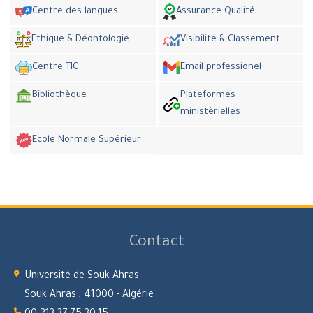
Centre des langues
Assurance Qualité
Ethique & Déontologie
Visibilité & Classement
Centre TIC
Email professionel
Bibliothèque
Plateformes
ministèrielles
Ecole Normale Supérieur
Contact
Université de Souk Ahras
Souk Ahras , 41000 - Algérie