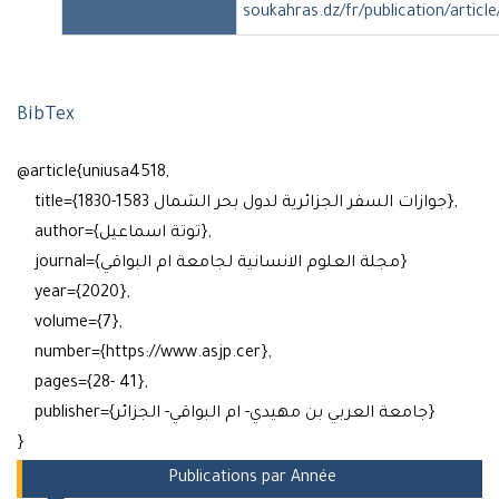
soukahras.dz/fr/publication/articl
BibTex
@article{uniusa4518,
title={جوازات السفر الجزائرية لدول بحر الشمال 1583-1830},
author={توتة اسماعيل},
journal={مجلة العلوم الانسانية لجامعة ام البواقي}
year={2020},
volume={7},
number={https://www.asjp.cer},
pages={28- 41},
publisher={جامعة العربي بن مهيدي- ام البواقي- الجزائر}
}
Publications par Année