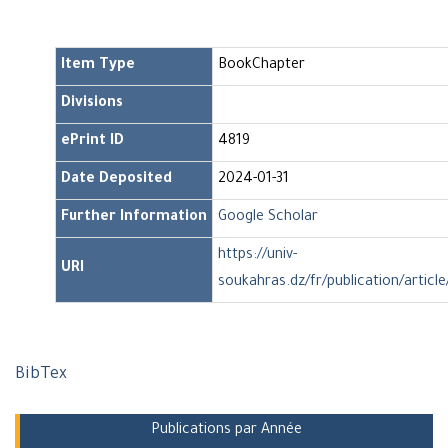
Item Type
BookChapter
Divisions
ePrint ID
4819
Date Deposited
2024-01-31
Further Information
Google Scholar
https://univ-
URI
soukahras.dz/fr/publication/articl
BibTex
Publications par Année