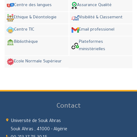
Centre des langues
Assurance Qualité
Ethique & Déontologie
Visibilité & Classement
Centre TIC
Email professionel
Bibliothèque
Plateformes
ministèrielles
Ecole Normale Supérieur
Contact
Université de Souk Ahras
Souk Ahras , 41000 - Algérie